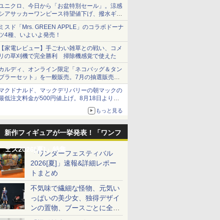
ユニクロ、今日から「お盆特別セール」。涼感
シアサッカーワンピース待望値下げ、撥水ギア
ショーツは1990円に
ミスド「Mrs. GREEN APPLE」のコラボドーナ
ツ4種、いよいよ発売！
【家電レビュー】手ごわい雑草との戦い、コメ
リの草刈機で完全勝利 掃除機感覚で使えた
カルディ、オンライン限定「ネコバッグ＆タン
ブラーセット」を一般販売。7月の抽選販売の
当選無効分
マクドナルド、マックデリバリーの朝マックの
最低注文料金が500円値上げ。8月18日より
1,500円から受付
もっと見る
新作フィギュアが一挙発表！「ワンフ
ェス2026[夏]」特集
「ワンダーフェスティバル
2026[夏]」速報&詳細レポー
トまとめ
不気味で繊細な怪物、元気い
っぱいの美少女、独得デザイ
ンの置物、ブースごとに全く
異なる世界が広がる一般ディ