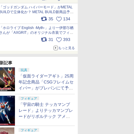
最新フォーマットでキット化！
pic.x.com/nszPIDTpbg
「ゴッドガンダム ハイパーモード」がMETAL
BUILDで立体化か？ METAL BUILD新商品予告
が公開 pic.x.com/HIcLLIM3ar
35
134
「ホロライブ English -Myth-」より一伊那尓栖
さんが「AXGRIT」のオリジナル衣装でフィギ
ュア化 pic.x.com/YMGhdIAzNa
31
393
もっと見る
新記事
玩具
「仮面ライダーアギト」25周
年記念商品「CSGフレイムセ
イバー」がプレバンにて予約
開始
フィギュア
「宇宙の騎士 テッカマンブ
レード」よりテッカマンブレ
ードがリボルテック アメイ
ジング・ヤマグチで商品化決
定
フィギュア