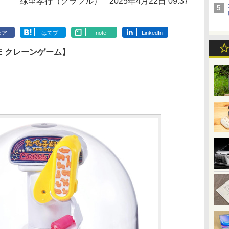
緑里孝行（クラフル）
2025年4月22日 09:37
ェア
はてブ
note
LinkedIn
IE クレーンゲーム】