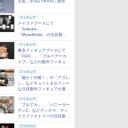
王凱」が2027年4月に発売
フィギュア
メイファブースにて
「Solarain」、
「MuseMolds」の注目新作
フィギュアが展示【ホビーメ
フィギュア
ーカー合同展示会】
東京フィギュアブースにて
「FGO」、「ブルーアーカ
イブ」などの新作フィギュア
が展示【ホビーメーカー合同
フィギュア
展示会】
「超かぐや姫！」や「アズレ
ン」などキュート＆セクシー
な注目新作フィギュアが展示
【ホビーメーカー合同展示
フィギュア
会】
「ブルアカ」、「バニーガー
デン2」などグッスマ、マッ
クスファクトリーの注目新作
フィギュアが展示【ホビーメ
プラモデル
ーカー合同展示会】