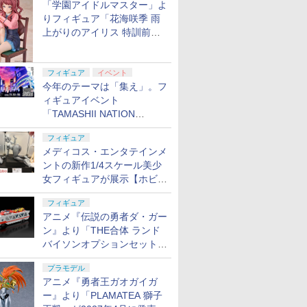
「学園アイドルマスター」よ
りフィギュア「花海咲季 雨
上がりのアイリス 特訓前
Ver.」が2027年4月に発売
フィギュア
イベント
今年のテーマは「集え」。フ
ィギュアイベント
「TAMASHII NATION
2026」が11月13日より開催
フィギュア
決定
メディコス・エンタテインメ
ントの新作1/4スケール美少
女フィギュアが展示【ホビー
メーカー合同展示会】
フィギュア
アニメ『伝説の勇者ダ・ガー
ン』より「THE合体 ランド
バイソンオプションセット」
が2027年5月に発売
プラモデル
アニメ『勇者王ガオガイガ
ー』より「PLAMATEA 獅子