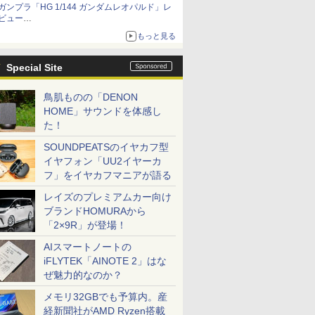
ガンプラ「HG 1/144 ガンダムレオパルド」レ
「THE合体ランドバイソン」と連動するオプシ
ビュー
ョンパーツセット
『機動新世紀ガンダムX』30周年！インナーア
もっと見る
ームガトリングの変形機構まで再現し最新フォ
ーマットでキット化！
Special Site
鳥肌ものの「DENON
HOME」サウンドを体感し
た！
SOUNDPEATSのイヤカフ型
イヤフォン「UU2イヤーカ
フ」をイヤカフマニアが語る
レイズのプレミアムカー向け
ブランドHOMURAから
「2×9R」が登場！
AIスマートノートの
iFLYTEK「AINOTE 2」はな
ぜ魅力的なのか？
メモリ32GBでも予算内。産
経新聞社がAMD Ryzen搭載