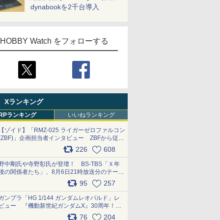
dynabookを2千台導入
HOBBY Watch をフォローする
Xランキング
RPランキング
いいねランキング
【ゾイド】「RMZ-025 ライガーゼロファルコン
(ZBF)」企画担当者インタビュー ZBFから従来
デザインまで再現可能なボリューム満点のキッ
226
608
ト pic.x.com/6zOqQAQKkX
野中剛氏や寺野彰氏が登壇！ BS-TBS「Ｘ年
後の関係者たち」、8月6日21時放送分のテーマ
は「超合金」！ pic.x.com/uWyt1uyuFm
95
257
ガンプラ「HG 1/144 ガンダムレオパルド」レ
ビュー 『機動新世紀ガンダムX』30周年！イ
ンナーアームガトリングの変形機構まで再現し
76
204