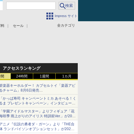
Impress サイト
全カテゴリ
材料
セール
アクセスランキング
時間
24時間
1週間
1カ月
管楽器キーホルダー！ カプセルトイ「楽器アピ
るチャーム」8月6日発売
チューバ、テナサクなど5種各3色
「かっぱ寿司 キャンペーントミカ あそべる！く
るま プレゼントキャンペーン」インタビュー
子どもが楽しめるかっぱ寿司ならではの体験と
「学園アイドルマスター」よりフィギュア「花
コラボの楽しさを追求
海咲季 雨上がりのアイリス 特訓前Ver.」が2027
年4月に発売
アニメ『伝説の勇者ダ・ガーン』より「THE合
体 ランドバイソンオプションセット」が2027
年5月に発売