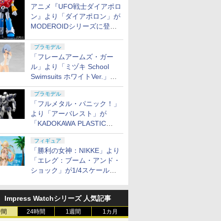
アニメ『UFO戦士ダイアポロ
ン』より「ダイアポロン」が
MODEROIDシリーズに登
場。2027年2月に発売
プラモデル
「フレームアームズ・ガー
ル」より「ミヅキ School
Swimsuits ホワイトVer.」が8
月10日から予約開始決定！
プラモデル
「フルメタル・パニック！」
より「アーバレスト」が
「KADOKAWA PLASTIC
MODEL SERIES」から1/48
フィギュア
スケールで登場！
「勝利の女神：NIKKE」より
「エレグ：ブーム・アンド・
ショック」が1/4スケールで
フィギュア化！
Impress Watchシリーズ 人気記事
時間
24時間
1週間
1カ月