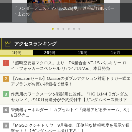
「ワンダーフェスティバル2026[夏]」速報&詳細レポー
トまとめ
●
●
●
●
●
●
アクセスランキング
1時間
24時間
1週間
1カ月
「超時空要塞マクロス」より「DX超合金 VF-1S バルキリー ロ
イ・フォッカースペシャル リバイバルVer.」本日発売！
【Amazonセール】Oasserのダブルアクション対応トリガー式エ
アブラシがお買い得価格で登場！
作業用のワークスーツを戦闘用に改修。「HG 1/144 Dガンダム
セカンド」の10月発送分が予約受付中【ガンダムベース撮り下
ろし】
管楽器キーホルダー！ カプセルトイ「楽器アピるチャーム」8月
6日発売
チューバ、テナサクなど5種各3色
「MGSD クシャトリヤ」9月発売、圧倒的な情報密度を展示で目
撃せよ！【ガンダムベース撮り下ろし】