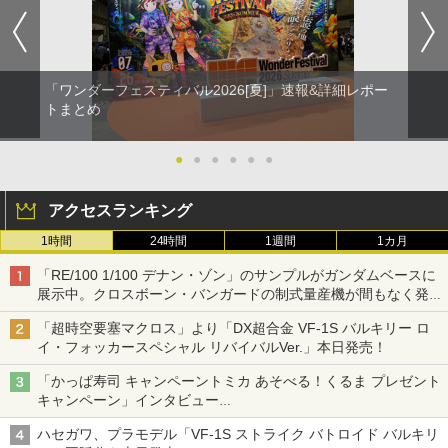
「ワンダーフェスティバル2026[夏]」速報&詳細レポー
トまとめ
●
●
●
●
●
●
アクセスランキング
1時間
24時間
1週間
1カ月
「RE/100 1/100 デナン・ゾン」のサンプルがガンダムベースに
展示中。クロスボーン・バンガードの制式量産機が間もなく発送
【ガンダムベース撮り下ろし】
「超時空要塞マクロス」より「DX超合金 VF-1S バルキリー ロ
イ・フォッカースペシャル リバイバルVer.」本日発売！
「かっぱ寿司 キャンペーントミカ あそべる！くるま プレゼント
キャンペーン」インタビュー
子どもが楽しめるかっぱ寿司ならではの体験とコラボの楽しさを
ハセガワ、プラモデル「VF-1S ストライク バトロイド バルキリ
追求