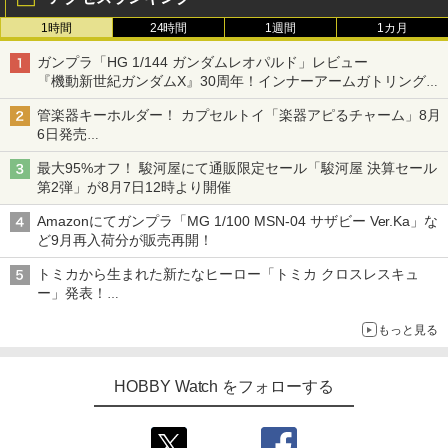
1時間
24時間
1週間
1カ月
ガンプラ「HG 1/144 ガンダムレオパルド」レビュー
『機動新世紀ガンダムX』30周年！インナーアームガトリングの
変形機構まで再現し最新フォーマットでキット化！
管楽器キーホルダー！ カプセルトイ「楽器アピるチャーム」8月
6日発売
チューバ、テナサクなど5種各3色
最大95%オフ！ 駿河屋にて通販限定セール「駿河屋 決算セール
第2弾」が8月7日12時より開催
Amazonにてガンプラ「MG 1/100 MSN-04 サザビー Ver.Ka」な
ど9月再入荷分が販売再開！
トミカから生まれた新たなヒーロー「トミカ クロスレスキュ
ー」発表！
詳細は後日公開予定
もっと見る
HOBBY Watch をフォローする