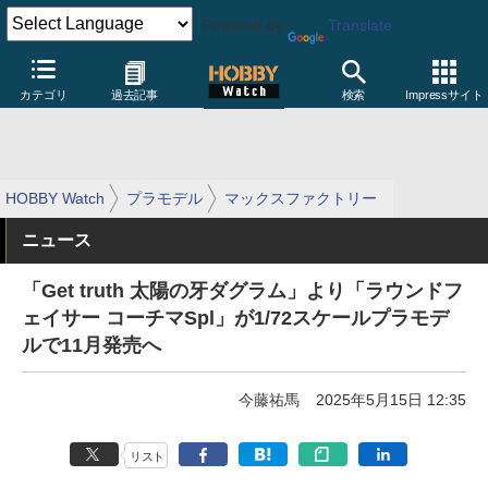
Powered by
Translate
カテゴリ
過去記事
検索
Impressサイト
HOBBY Watch
プラモデル
マックスファクトリー
ニュース
「Get truth 太陽の牙ダグラム」より「ラウンドフ
ェイサー コーチマSpl」が1/72スケールプラモデ
ルで11月発売へ
今藤祐馬
2025年5月15日 12:35
リスト