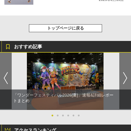
トップページに戻る
おすすめ記事
「ワンダーフェスティバル2026[夏]」速報&詳細レポー
トまとめ
●
●
●
●
●
●
アクセスランキング