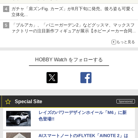
子どもが楽しめるかっぱ寿司ならではの体験とコラボの楽しさを
ガチャ「肩ズンFig. カーズ」が8月下旬に発売。後ろ姿も可愛く
追求
立体化
ライトニング・マックィーンやメーターなど4種がラインナップ
「ブルアカ」、「バニーガーデン2」などグッスマ、マックスフ
ァクトリーの注目新作フィギュアが展示【ホビーメーカー合同展
示会】
もっと見る
HOBBY Watch をフォローする
Special Site
レイズのパワーデザインホイール「M6」に新
色登場!!
AIスマートノートのiFLYTEK「AINOTE 2」は