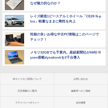
なぜ魅力的なのか？
レイズ鍛造1ピースアルミホイール「CE28 N-p
lus」軽量なままに剛性を向上
性能の良いお得な中古PC情報はこのページで
チェック！
メモリ32GBでも予算内。産経新聞社がAMD R
yzen搭載dynabookを2千台導入
本サイトのご利用について
お問い合わせ
広告掲載のご案内
編集部へのご連絡
プライバシーポリシー
会社概要