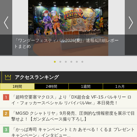
「ワンダーフェスティバル2026[夏]」速報&詳細レポー
トまとめ
●
●
●
●
●
●
アクセスランキング
1時間
24時間
1週間
1カ月
「超時空要塞マクロス」より「DX超合金 VF-1S バルキリー ロ
イ・フォッカースペシャル リバイバルVer.」本日発売！
「MGSD クシャトリヤ」9月発売、圧倒的な情報密度を展示で目
撃せよ！【ガンダムベース撮り下ろし】
「かっぱ寿司 キャンペーントミカ あそべる！くるま プレゼント
キャンペーン」インタビュー