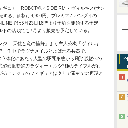
フィギュア「ROBOT魂＜SIDE RM＞ ヴィルキス(サン
売する。価格は9,900円。プレミアムバンダイの
RE ONLINEでは5月23日16時より予約を開始する予定
ルドの店頭でも7月より販売を予定している。
ジュ 天使と竜の輪舞」より主人公機「ヴィルキ
ア。作中でラグナメイルとよばれる兵器で、
」での立体化にあたり人型の駆逐形態から飛翔形態への
式超硬度斬鱗刀ラツィーエルや2種のライフルが付
がるアンジュのフィギュアはクリア素材での再現と