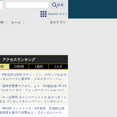
Impress サイト
全カテゴリ
材料
セール
アクセスランキング
時間
24時間
1週間
1カ月
「RE/100 1/100 デナン・ゾン」のサンプルがガ
ンダムベースに展示中。クロスボーン・バンガ
ードの制式量産機が間もなく発送【ガンダムベ
「超時空要塞マクロス」より「DX超合金 VF-1S
ース撮り下ろし】
バルキリー ロイ・フォッカースペシャル リバイ
バルVer.」本日発売！
「かっぱ寿司 キャンペーントミカ あそべる！く
るま プレゼントキャンペーン」インタビュー
子どもが楽しめるかっぱ寿司ならではの体験と
「MGSD クシャトリヤ」9月発売、圧倒的な情
コラボの楽しさを追求
報密度を展示で目撃せよ！【ガンダムベース撮
り下ろし】