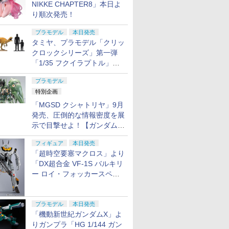
NIKKE CHAPTER8」本日よ
り順次発売！
プラモデル
本日発売
タミヤ、プラモデル「クリッ
クロックシリーズ」第一弾
「1/35 フクイラプトル」本
日発売！
プラモデル
特別企画
「MGSD クシャトリヤ」9月
発売、圧倒的な情報密度を展
示で目撃せよ！【ガンダムベ
ース撮り下ろし】
フィギュア
本日発売
「超時空要塞マクロス」より
「DX超合金 VF-1S バルキリ
ー ロイ・フォッカースペシ
ャル リバイバルVer.」本日発
売！
プラモデル
本日発売
「機動新世紀ガンダムX」よ
りガンプラ「HG 1/144 ガン