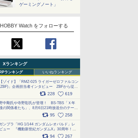
ゲーミングノート」
HOBBY Watch をフォローする
Xランキング
RPランキング
いいねランキング
【ゾイド】「RMZ-025 ライガーゼロファルコン
(ZBF)」企画担当者インタビュー ZBFから従来
デザインまで再現可能なボリューム満点のキッ
228
619
ト pic.x.com/6zOqQAQKkX
野中剛氏や寺野彰氏が登壇！ BS-TBS「Ｘ年
後の関係者たち」、8月6日21時放送分のテーマ
は「超合金」！ pic.x.com/uWyt1uyuFm
95
258
ガンプラ「HG 1/144 ガンダムレオパルド」レ
ビュー 『機動新世紀ガンダムX』30周年！イ
ンナーアームガトリングの変形機構まで再現し
94
267