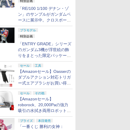
特別企画
「RE/100 1/100 デナン・ゾ
ン」のサンプルがガンダムベ
ースに展示中。クロスボー
ン・バンガードの制式量産機
プラモデル
が間もなく発送【ガンダムベ
特別企画
ース撮り下ろし】
「ENTRY GRADE」シリーズ
のガンダム3機が浮世絵の飾
りをまとった限定パッケージ
で8月29日に発売！ お土産
セール
工具
にもピッタリ!?【ガンダムベ
【Amazonセール】Oasserの
ース撮り下ろし】
ダブルアクション対応トリガ
ー式エアブラシがお買い得価
格で登場！
セール
その他
【Amazonセール】
roborock、20,000Paの強力
吸引の水拭き両用ロボット掃
除機「Qrevo Curv 2 Flow」
プライズ
本日発売
がお買い得！
「一番くじ 勝利の女神：