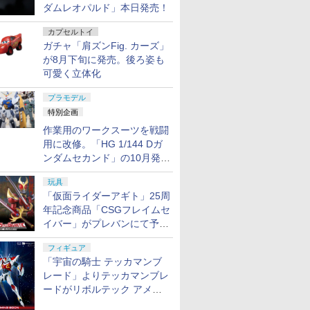
ダムレオパルド」本日発売！
カプセルトイ
ガチャ「肩ズンFig. カーズ」
が8月下旬に発売。後ろ姿も
可愛く立体化
プラモデル
特別企画
作業用のワークスーツを戦闘
用に改修。「HG 1/144 Dガ
ンダムセカンド」の10月発送
分が予約受付中【ガンダムベ
玩具
ース撮り下ろし】
「仮面ライダーアギト」25周
年記念商品「CSGフレイムセ
イバー」がプレバンにて予約
開始
フィギュア
「宇宙の騎士 テッカマンブ
レード」よりテッカマンブレ
ードがリボルテック アメイ
ジング・ヤマグチで商品化決