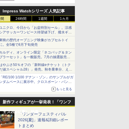
定
Impress Watchシリーズ 人気記事
時間
24時間
1週間
1カ月
ユニクロ、今日から「お盆特別セール」。涼感
シアサッカーワンピース待望値下げ、撥水ギア
ショーツは1990円に
東映の歴代オープニング映像がカプセルトイ
に。全5種で8月下旬発売
カルディ、オンライン限定「ネコバッグ＆タン
ブラーセット」を一般販売。7月の抽選販売の
当選無効分
はやぶさ50％オフの「新幹線eチケット（トク
だ値スペシャル28）」発売。秋冬乗車分、えき
ねっと限定
「RE/100 1/100 デナン・ゾン」のサンプルがガ
ンダムベースに展示中。クロスボーン・バンガ
ードの制式量産機が間もなく発送【ガンダムベ
もっと見る
ース撮り下ろし】
新作フィギュアが一挙発表！「ワンフ
ェス2026[夏]」特集
「ワンダーフェスティバル
2026[夏]」速報&詳細レポー
トまとめ