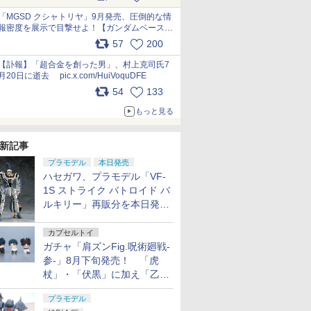
最新フォーマットでキット化！
pic.x.com/nszPIDTpbg
「MGSD クシャトリヤ」9月発売、圧倒的な情
報密度を展示で目撃せよ！【ガンダムベース撮
り下ろし】 pic.x.com/3rPjsfk7qZ
57
200
【訃報】「超合金を創った男」、村上克司氏7
月20日に逝去 pic.x.com/HuiVoquDFE
54
133
もっと見る
新記事
プラモデル
本日発売
ハセガワ、プラモデル「VF-
1S ストライク バトロイド バ
ルキリー」再販分を本日発
売！
カプセルトイ
ガチャ「肩ズンFig.呪術廻戦-
参-」8月下旬発売！ 「虎
杖」・「伏黒」に加え「乙
骨」・「脹相」がラインナッ
プラモデル
プ