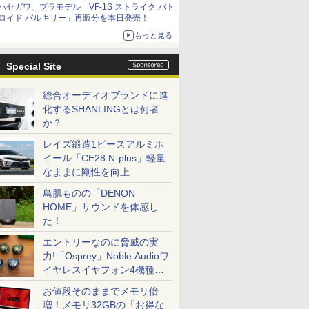
ハセガワ、プラモデル「VF-1S ストライク バト
ロイド バルキリー」再販分を本日発売！
もっと見る
Special Site
総合オーディオブランドに進
化するSHANLINGとは何者
か？
レイズ鍛造1ピースアルミホ
イール「CE28 N-plus」軽量
なままに剛性を向上
鳥肌ものの「DENON
HOME」サウンドを体感し
た！
エントリーなのに脅威の実
力!「Osprey」Noble Audioワ
イヤレスイヤフォン4機種を
一気に聴く
お値段そのままでメモリ倍
増！メモリ32GBの「お得な