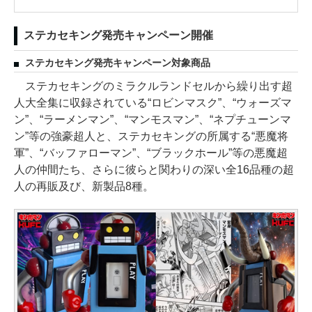
ステカセキング発売キャンペーン開催
ステカセキング発売キャンペーン対象商品
ステカセキングのミラクルランドセルから繰り出す超
人大全集に収録されている“ロビンマスク”、“ウォーズマ
ン”、“ラーメンマン”、“マンモスマン”、“ネプチューンマ
ン”等の強豪超人と、ステカセキングの所属する“悪魔将
軍”、“バッファローマン”、“ブラックホール”等の悪魔超
人の仲間たち、さらに彼らと関わりの深い全16品種の超
人の再販及び、新製品8種。