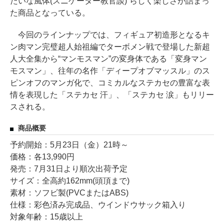
たいな風体(スニゲーター教官談)”らしく楽しさが詰まっ
た商品となっている。
今回のラインナップでは、フィギュア初造形となるキ
ン肉マン完璧超人始祖編でターボメン戦で登場した新超
人大全集から“マンモスマン”の変身体である「変身マン
モスマン」、往年の名作「ディープオブマッスル」のス
ピンオフのマンガ化で、コミカルなステカセの豊富な表
情を表現した「ステカセ 汗」、「ステカセ 涙」もリリー
スされる。
商品概要
予約開始：5月23日（金）21時～
価格：各13,990円
発売：7月31日より順次出荷予定
サイズ：全高約162mm(頭頂まで)
素材：ソフビ製(PVCまたはABS)
仕様：彩色済み完成品、ウインドウサック箱入り
対象年齢：15歳以上