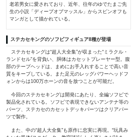
老若男女に愛されており、近年、往年のゆでたまご先
生の小説「ディープオブマッスル」からスピンオフも
マンガとして描かれている。
ステカセキングのソフビフィギュア8種が登場
ステカセキングは“超人大全集”が収まった“ミラクル・
ランドセル”を背負い、胴体はカセットプレーヤー型。腹
部のテープヘッドは、まめにお手入れすることで高い音
質をキープしている。また足元のレッグパワーヘッドフ
ォンからは100万ホーンの音を放つことが可能だ。
今回のステカセキングは開発にあたり、全編ソフビで
製品化されている。ソフビで表現できないアンテナ等の
パーツ、ステカセのカセットデッキパーツはクリアパー
ツで製作。
また、中の“超人大全集”も原作に忠実に再現。“玩具み