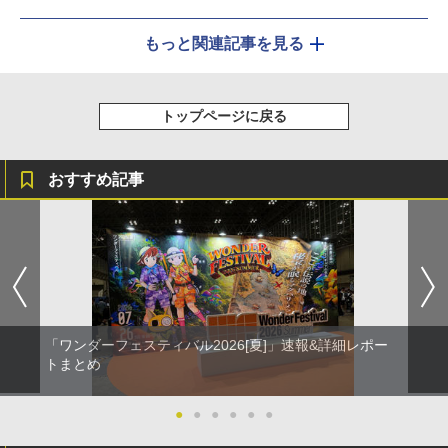
もっと関連記事を見る
トップページに戻る
おすすめ記事
「ワンダーフェスティバル2026[夏]」速報&詳細レポー
トまとめ
●
●
●
●
●
●