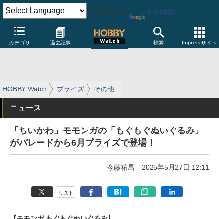
Powered by
Translate
カテゴリ
過去記事
検索
Impressサイト
HOBBY Watch
プライズ
その他
ニュース
「ちいかわ」モモンガの「もぐもぐぬいぐるみ」
がパレードから6月プライズで登場！
今藤祐馬
2025年5月27日 12:11
リスト
【モモンガ もぐもぐぬいぐるみ】