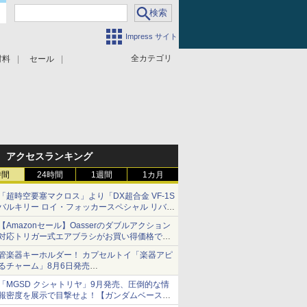
Impress サイト
全カテゴリ
材料
セール
アクセスランキング
時間
24時間
1週間
1カ月
「超時空要塞マクロス」より「DX超合金 VF-1S
バルキリー ロイ・フォッカースペシャル リバイ
バルVer.」本日発売！
【Amazonセール】Oasserのダブルアクション
対応トリガー式エアブラシがお買い得価格で登
場！
管楽器キーホルダー！ カプセルトイ「楽器アピ
るチャーム」8月6日発売
チューバ、テナサクなど5種各3色
「MGSD クシャトリヤ」9月発売、圧倒的な情
報密度を展示で目撃せよ！【ガンダムベース撮
り下ろし】