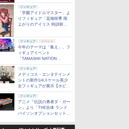
定
フィギュア
「学園アイドルマスター」よ
りフィギュア「花海咲季 雨
上がりのアイリス 特訓前
Ver.」が2027年4月に発売
フィギュア
イベント
今年のテーマは「集え」。フ
ィギュアイベント
「TAMASHII NATION
2026」が11月13日より開催
フィギュア
決定
メディコス・エンタテインメ
ントの新作1/4スケール美少
女フィギュアが展示【ホビー
メーカー合同展示会】
フィギュア
アニメ『伝説の勇者ダ・ガー
ン』より「THE合体 ランド
バイソンオプションセット」
が2027年5月に発売