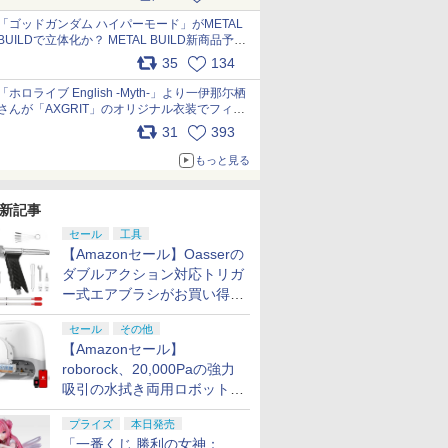
最新フォーマットでキット化！
pic.x.com/nszPIDTpbg
「ゴッドガンダム ハイパーモード」がMETAL
BUILDで立体化か？ METAL BUILD新商品予告
が公開 pic.x.com/HIcLLIM3ar
35
134
「ホロライブ English -Myth-」より一伊那尓栖
さんが「AXGRIT」のオリジナル衣装でフィギ
ュア化 pic.x.com/YMGhdIAzNa
31
393
もっと見る
新記事
セール
工具
【Amazonセール】Oasserの
ダブルアクション対応トリガ
ー式エアブラシがお買い得価
格で登場！
セール
その他
【Amazonセール】
roborock、20,000Paの強力
吸引の水拭き両用ロボット掃
除機「Qrevo Curv 2 Flow」
プライズ
本日発売
がお買い得！
「一番くじ 勝利の女神：