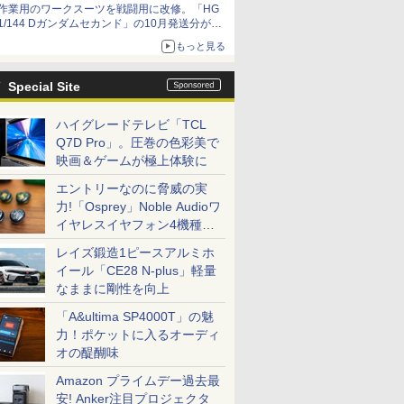
作業用のワークスーツを戦闘用に改修。「HG
1/144 Dガンダムセカンド」の10月発送分が予
約受付中【ガンダムベース撮り下ろし】
もっと見る
Special Site
ハイグレードテレビ「TCL
Q7D Pro」。圧巻の色彩美で
映画＆ゲームが極上体験に
エントリーなのに脅威の実
力!「Osprey」Noble Audioワ
イヤレスイヤフォン4機種を
一気に聴く
レイズ鍛造1ピースアルミホ
イール「CE28 N-plus」軽量
なままに剛性を向上
「A&ultima SP4000T」の魅
力！ポケットに入るオーディ
オの醍醐味
Amazon プライムデー過去最
安! Anker注目プロジェクタ