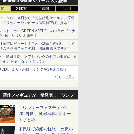
Impress Watchシリーズ 人気記事
時間
24時間
1週間
1カ月
ユニクロ、今日から「お盆特別セール」。涼感
シアサッカーワンピース待望値下げ、撥水ギア
ショーツは1990円に
ミスド「Mrs. GREEN APPLE」のコラボドーナ
ツ4種、いよいよ発売！
【家電レビュー】手ごわい雑草との戦い、コメ
リの草刈機で完全勝利 掃除機感覚で使えた
NTT島田社長、ソフトバンクのセブン出資に「d
ポイント使えるようにして」
KDDI、楽天へのローミングを9月末で終了
もっと見る
新作フィギュアが一挙発表！「ワンフ
ェス2026[夏]」特集
「ワンダーフェスティバル
2026[夏]」速報&詳細レポー
トまとめ
不気味で繊細な怪物、元気い