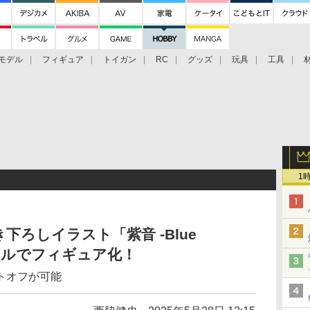
モデル
フィギュア
トイガン
RC
グッズ
玩具
工具
1
ろしイラスト「紫音 -Blue
6スケールでフィギュア化！
トオフが可能