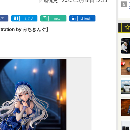
西脇健史
2025年5月28日 12:15
ェア
はてブ
note
LinkedIn
lustration by みちきんぐ】