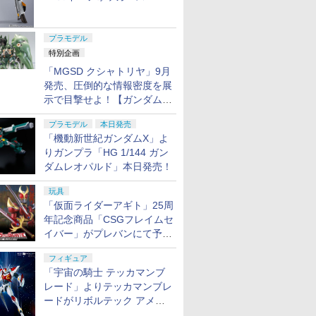
ャル リバイバルVer.」本日発
売！
プラモデル
特別企画
「MGSD クシャトリヤ」9月
発売、圧倒的な情報密度を展
示で目撃せよ！【ガンダムベ
ース撮り下ろし】
プラモデル
本日発売
「機動新世紀ガンダムX」よ
りガンプラ「HG 1/144 ガン
ダムレオパルド」本日発売！
玩具
「仮面ライダーアギト」25周
年記念商品「CSGフレイムセ
イバー」がプレバンにて予約
開始
フィギュア
「宇宙の騎士 テッカマンブ
レード」よりテッカマンブレ
ードがリボルテック アメイ
ジング・ヤマグチで商品化決