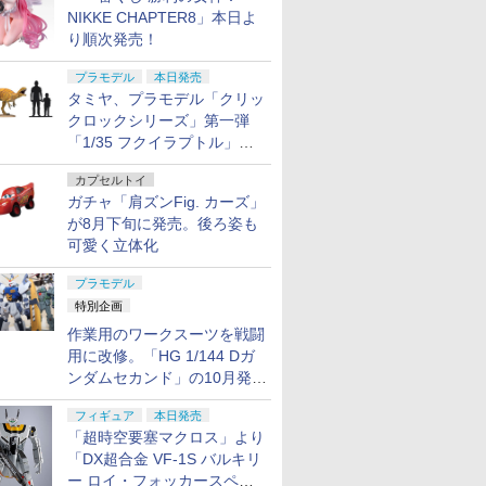
NIKKE CHAPTER8」本日よ
り順次発売！
プラモデル
本日発売
タミヤ、プラモデル「クリッ
クロックシリーズ」第一弾
「1/35 フクイラプトル」本
日発売！
カプセルトイ
ガチャ「肩ズンFig. カーズ」
が8月下旬に発売。後ろ姿も
可愛く立体化
プラモデル
特別企画
作業用のワークスーツを戦闘
用に改修。「HG 1/144 Dガ
ンダムセカンド」の10月発送
分が予約受付中【ガンダムベ
フィギュア
本日発売
ース撮り下ろし】
「超時空要塞マクロス」より
「DX超合金 VF-1S バルキリ
ー ロイ・フォッカースペシ