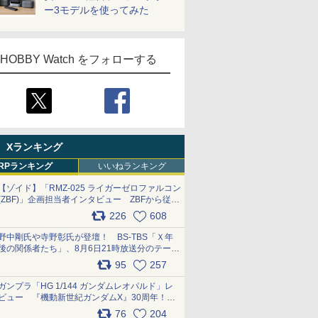
ー3モデルを使ってみた
HOBBY Watch をフォローする
Xランキング
RPランキング
いいねランキング
【ゾイド】「RMZ-025 ライガーゼロファルコン
(ZBF)」企画担当者インタビュー ZBFから従来
デザインまで再現可能なボリューム満点のキッ
226
608
ト pic.x.com/6zOqQAQKkX
野中剛氏や寺野彰氏が登壇！ BS-TBS「Ｘ年
後の関係者たち」、8月6日21時放送分のテーマ
は「超合金」！ pic.x.com/uWyt1uyuFm
95
257
ガンプラ「HG 1/144 ガンダムレオパルド」レ
ビュー 『機動新世紀ガンダムX』30周年！イ
ンナーアームガトリングの変形機構まで再現し
76
204