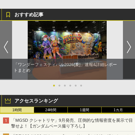
おすすめ記事
「ワンダーフェスティバル2026[夏]」速報&詳細レポー
トまとめ
●
●
●
●
●
●
アクセスランキング
1時間
24時間
1週間
1カ月
「MGSD クシャトリヤ」9月発売、圧倒的な情報密度を展示で目
撃せよ！【ガンダムベース撮り下ろし】