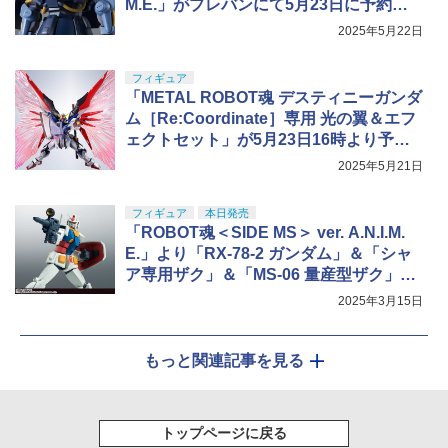
M.E.」がプレバンにて5月23日に予約開
始
2025年5月22日
フィギュア
「METAL ROBOT魂 デスティニーガンダ
ム［Re:Coordinate］専用 光の翼＆エフ
ェクトセット」が5月23日16時より予約
開始！
2025年5月21日
フィギュア
本日発売
「ROBOT魂＜SIDE MS＞ ver. A.N.I.M.
E.」より「RX-78-2 ガンダム」＆「シャ
ア専用ザク」＆「MS-06 量産型ザク」再
販分が本日発売！
2025年3月15日
もっと関連記事を見る
トップページに戻る