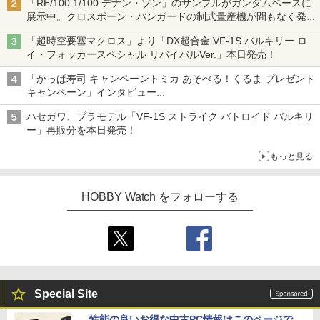
「RE/100 1/100 デナン・ゾン」のサンプルがガンダムベースに
展示中。クロスボーン・バンガードの制式量産機が間もなく発送
【ガンダムベース撮り下ろし】
「超時空要塞マクロス」より「DX超合金 VF-1S バルキリー ロ
イ・フォッカースペシャル リバイバルVer.」本日発売！
「かっぱ寿司 キャンペーントミカ あそべる！くるま プレゼント
キャンペーン」インタビュー
子どもが楽しめるかっぱ寿司ならではの体験とコラボの楽しさを
ハセガワ、プラモデル「VF-1S ストライク バトロイド バルキリ
追求
ー」再販分を本日発売！
もっと見る
HOBBY Watch をフォローする
Special Site
性能の良いお得な中古PC情報はこのページで