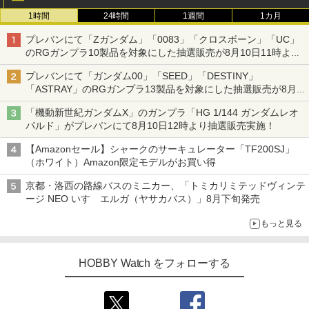
1時間
24時間
1週間
1カ月
プレバンにて「Zガンダム」「0083」「クロスボーン」「UC」
のRGガンプラ10製品を対象にした抽選販売が8月10日11時より
実施！
プレバンにて「ガンダム00」「SEED」「DESTINY」
「ASTRAY」のRGガンプラ13製品を対象にした抽選販売が8月
17日11時より実施！
「機動新世紀ガンダムX」のガンプラ「HG 1/144 ガンダムレオ
パルド」がプレバンにて8月10日12時より抽選販売実施！
【Amazonセール】シャークのサーキュレーター「TF200SJ」
（ホワイト）Amazon限定モデルがお買い得
京都・洛西の路線バスのミニカー、「トミカリミテッドヴィンテ
ージ NEO いすゞエルガ（ヤサカバス）」8月下旬発売
もっと見る
HOBBY Watch をフォローする