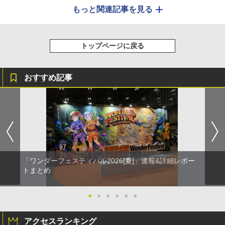
もっと関連記事を見る
トップページに戻る
おすすめ記事
「ワンダーフェスティバル2026[夏]」速報&詳細レポー
トまとめ
●
●
●
●
●
●
アクセスランキング