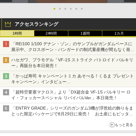
●
●
●
●
●
●
アクセスランキング
1時間
24時間
1週間
1カ月
「RE/100 1/100 デナン・ゾン」のサンプルがガンダムベースに
展示中。クロスボーン・バンガードの制式量産機が間もなく発送
【ガンダムベース撮り下ろし】
ハセガワ、プラモデル「VF-1S ストライク バトロイド バルキリ
ー」再販分を本日発売！
「かっぱ寿司 キャンペーントミカ あそべる！くるま プレゼント
キャンペーン」インタビュー
子どもが楽しめるかっぱ寿司ならではの体験とコラボの楽しさを
「超時空要塞マクロス」より「DX超合金 VF-1S バルキリー ロ
追求
イ・フォッカースペシャル リバイバルVer.」本日発売！
「ENTRY GRADE」シリーズのガンダム3機が浮世絵の飾りをま
とった限定パッケージで8月29日に発売！ お土産にもピッタ
リ!?【ガンダムベース撮り下ろし】
もっと見る