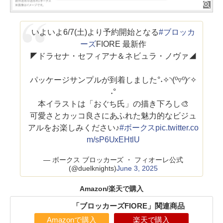
いよいよ6/7(土)より予約開始となる
#ブロッカ
ーズ
FIORE 最新作
◤ドラセナ・セフィアナ＆ネビュラ・ノヴァ◢
パッケージサンプルが到着しました°˖✧◝(⁰▿⁰)◜✧
˖°
本イラストは「おぐち氏」の描き下ろし🎨
可愛さとカッコ良さにあふれた魅力的なビジュ
アルをお楽しみください♪
#ボークス
pic.twitter.co
m/sP6UxEHtlU
— ボークス ブロッカーズ ・ フィオーレ公式
(@duelknights)
June 3, 2025
Amazon/楽天で購入
「ブロッカーズFIORE」関連商品
Amazonで購入
楽天で購入