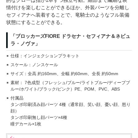
的なクローは指が1本ずつ独立可動。細部まで繊細な表
情付けを楽しむことができるほか、外装パーツを分離し
セフィアナへ装着することで、竜騎士のようなフル装備
状態にすることができる。
「ブロッカーズFIORE ドラセナ・セフィアナ＆ネビュ
ラ・ノヴァ」
仕様：インジェクションプラキット
スケール：ノンスケール
サイズ：全高 約160mm、全幅 約60mm、全長 約50mm
素材： 7色成型（フレッシュ/ブルー/ライトブルー/ディープブ
ルー/ホワイト/ブラック/ピンク）PE、POM、PVC、ABS
付属品
タンポ印刷済み顔パーツ 4種（通常顔、笑い顔、憂い顔、怒り
顔）
タンポ印刷無し顔パーツ×4種
瞳デカール×1枚