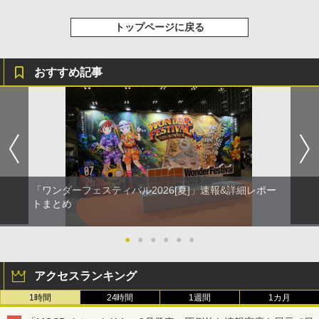
トップページに戻る
おすすめ記事
「ワンダーフェスティバル2026[夏]」速報&詳細レポー
トまとめ
●
●
●
●
●
●
アクセスランキング
1時間
24時間
1週間
1カ月