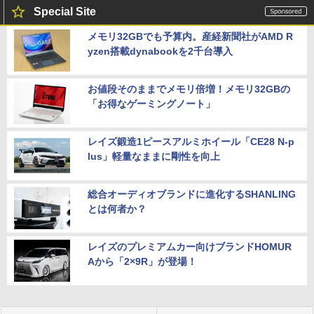
Special Site
メモリ32GBでも予算内。産経新聞社がAMD R
yzen搭載dynabookを2千台導入
お値段そのままでメモリ倍増！メモリ32GBの
「お得なゲーミングノート」
レイズ鍛造1ピースアルミホイール「CE28 N-p
lus」軽量なままに剛性を向上
総合オーディオブランドに進化するSHANLING
とは何者か？
レイズのプレミアムカー向けブランドHOMUR
Aから「2×9R」が登場！