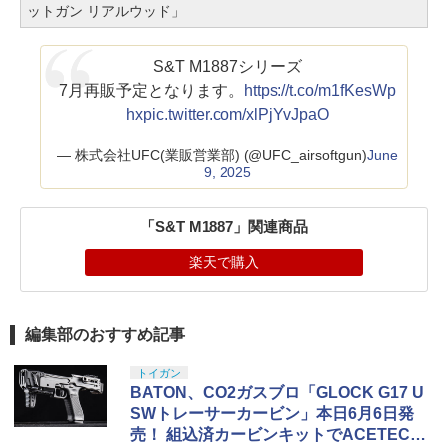
ットガン リアルウッド」
S&T M1887シリーズ
7月再販予定となります。
https://t.co/m1fKesWp
hx
pic.twitter.com/xlPjYvJpaO
— 株式会社UFC(業販営業部) (@UFC_airsoftgun)
June
9, 2025
「S&T M1887」関連商品
楽天で購入
編集部のおすすめ記事
トイガン
BATON、CO2ガスブロ「GLOCK G17 U
SWトレーサーカービン」本日6月6日発
売！ 組込済カービンキットでACETECH