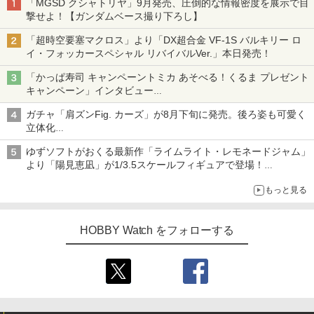
「MGSD クシャトリヤ」9月発売、圧倒的な情報密度を展示で目
撃せよ！【ガンダムベース撮り下ろし】
「超時空要塞マクロス」より「DX超合金 VF-1S バルキリー ロ
イ・フォッカースペシャル リバイバルVer.」本日発売！
「かっぱ寿司 キャンペーントミカ あそべる！くるま プレゼント
キャンペーン」インタビュー
子どもが楽しめるかっぱ寿司ならではの体験とコラボの楽しさを
ガチャ「肩ズンFig. カーズ」が8月下旬に発売。後ろ姿も可愛く
追求
立体化
ライトニング・マックィーンやメーターなど4種がラインナップ
ゆずソフトがおくる最新作「ライムライト・レモネードジャム」
より「陽見恵凪」が1/3.5スケールフィギュアで登場！
メガネ姿も表現できるオプションパーツが付属
もっと見る
HOBBY Watch をフォローする