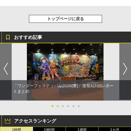
トップページに戻る
おすすめ記事
「ワンダーフェスティバル2026[夏]」速報&詳細レポー
トまとめ
●
●
●
●
●
●
アクセスランキング
1時間
24時間
1週間
1カ月