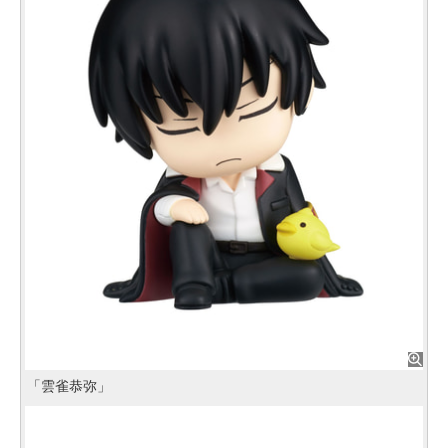
「雲雀恭弥」