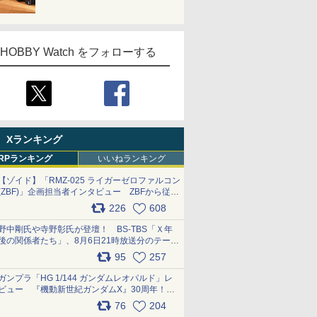
HOBBY Watch をフォローする
Xランキング
RPランキング
いいねランキング
【ゾイド】「RMZ-025 ライガーゼロファルコン
(ZBF)」企画担当者インタビュー ZBFから従来
デザインまで再現可能なボリューム満点のキッ
226
608
ト pic.x.com/6zOqQAQKkX
野中剛氏や寺野彰氏が登壇！ BS-TBS「Ｘ年
後の関係者たち」、8月6日21時放送分のテーマ
は「超合金」！ pic.x.com/uWyt1uyuFm
95
257
ガンプラ「HG 1/144 ガンダムレオパルド」レ
ビュー 『機動新世紀ガンダムX』30周年！イ
ンナーアームガトリングの変形機構まで再現し
76
204
最新フォーマットでキット化！