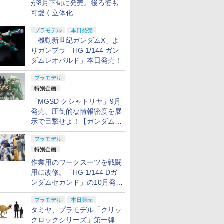
が8月下旬に発売。後ろ姿も
可愛く立体化
プラモデル
本日発売
「機動新世紀ガンダムX」よ
りガンプラ「HG 1/144 ガン
ダムレオパルド」本日発売！
プラモデル
特別企画
「MGSD クシャトリヤ」9月
発売、圧倒的な情報密度を展
示で目撃せよ！【ガンダムベ
ース撮り下ろし】
プラモデル
特別企画
作業用のワークスーツを戦闘
用に改修。「HG 1/144 Dガ
ンダムセカンド」の10月発送
分が予約受付中【ガンダムベ
プラモデル
本日発売
ース撮り下ろし】
タミヤ、プラモデル「クリッ
クロックシリーズ」第一弾