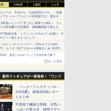
時間
24時間
1週間
1カ月
ユニクロ、今日から「お盆特別セール」。涼感
シアサッカーワンピース待望値下げ、撥水ギア
ショーツは1990円に
【家電レビュー】手ごわい雑草との戦い、コメ
リの草刈機で完全勝利 掃除機感覚で使えた
NTT島田社長、ソフトバンクのセブン出資に「d
ポイント使えるようにして」
「オクトパストラベラー」70%オフで1,643
円！ もうすぐ終了のセール情報まとめ【8月8日
更新】
KDDI、楽天へのローミングを9月末で終了
ニンテンドーeショップでは「大神 絶景版」が
67%オフで990円
もっと見る
新作フィギュアが一挙発表！「ワンフ
ェス2026[夏]」特集
「ワンダーフェスティバル
2026[夏]」速報&詳細レポー
トまとめ
不気味で繊細な怪物、元気い
っぱいの美少女、独得デザイ