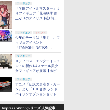
定
フィギュア
「学園アイドルマスター」よ
りフィギュア「花海咲季 雨
上がりのアイリス 特訓前
Ver.」が2027年4月に発売
フィギュア
イベント
今年のテーマは「集え」。フ
ィギュアイベント
「TAMASHII NATION
2026」が11月13日より開催
フィギュア
決定
メディコス・エンタテインメ
ントの新作1/4スケール美少
女フィギュアが展示【ホビー
メーカー合同展示会】
フィギュア
アニメ『伝説の勇者ダ・ガー
ン』より「THE合体 ランド
バイソンオプションセット」
が2027年5月に発売
Impress Watchシリーズ 人気記事