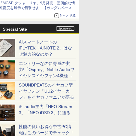
「MGSD クシャトリヤ」9月発売、圧倒的な情
報密度を展示で目撃せよ！【ガンダムベース撮
り下ろし】
もっと見る
Special Site
AIスマートノートの
iFLYTEK「AINOTE 2」はな
ぜ魅力的なのか？
エントリーなのに脅威の実
力!「Osprey」Noble Audioワ
イヤレスイヤフォン4機種を
一気に聴く
SOUNDPEATSのイヤカフ型
イヤフォン「UU2イヤーカ
フ」をイヤカフマニアが語る
iFi audio主力「NEO Stream
3」「NEO iDSD 3」に迫る
性能の良いお得な中古PC情
報はこのページでチェック！