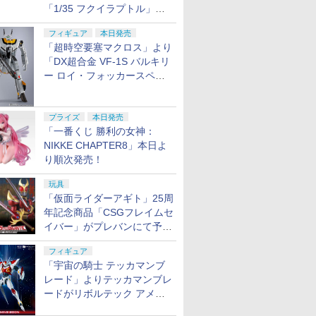
「1/35 フクイラプトル」本
日発売！
フィギュア
本日発売
「超時空要塞マクロス」より
「DX超合金 VF-1S バルキリ
ー ロイ・フォッカースペシ
ャル リバイバルVer.」本日発
売！
プライズ
本日発売
「一番くじ 勝利の女神：
NIKKE CHAPTER8」本日よ
り順次発売！
玩具
「仮面ライダーアギト」25周
年記念商品「CSGフレイムセ
イバー」がプレバンにて予約
開始
フィギュア
「宇宙の騎士 テッカマンブ
レード」よりテッカマンブレ
ードがリボルテック アメイ
ジング・ヤマグチで商品化決