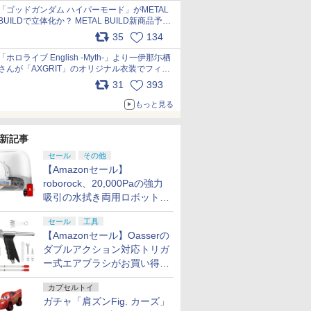
pic.x.com/nszPIDTpbg
「ゴッドガンダム ハイパーモード」がMETAL
BUILDで立体化か？ METAL BUILD新商品予告
が公開 pic.x.com/HIcLLIM3ar
35
134
「ホロライブ English -Myth-」より一伊那尓栖
さんが「AXGRIT」のオリジナル衣装でフィギ
ュア化 pic.x.com/YMGhdIAzNa
31
393
もっと見る
新記事
セール
その他
【Amazonセール】
roborock、20,000Paの強力
吸引の水拭き両用ロボット掃
除機「Qrevo Curv 2 Flow」
セール
工具
がお買い得！
【Amazonセール】Oasserの
ダブルアクション対応トリガ
ー式エアブラシがお買い得価
格で登場！
カプセルトイ
ガチャ「肩ズンFig. カーズ」