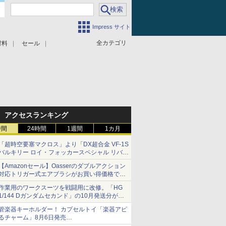
Impress サイト
全カテゴリ
材料
セール
アクセスランキング
時間
24時間
1週間
1カ月
「超時空要塞マクロス」より「DX超合金 VF-1S
バルキリー ロイ・フォッカースペシャル リバイ
バルVer.」本日発売！
【Amazonセール】Oasserのダブルアクション
対応トリガー式エアブラシがお買い得価格で登
場！
作業用のワークスーツを戦闘用に改修。「HG
1/144 Dガンダムセカンド」の10月発送分が予
約受付中【ガンダムベース撮り下ろし】
管楽器キーホルダー！ カプセルトイ「楽器アピ
るチャーム」8月6日発売
チューバ、テナサクなど5種各3色