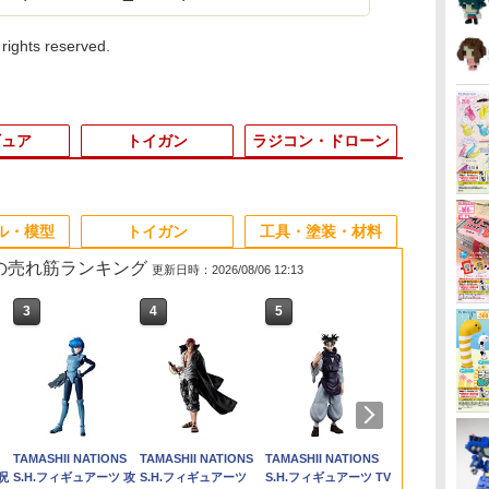
hts reserved.
ギュア
トイガン
ラジコン・ドローン
3
3
3
3
4
4
4
4
5
5
5
5
6
6
6
6
ル・模型
トイガン
工具・塗装・材料
 の売れ筋ランキング
更新日時：2026/08/06 12:13
3
4
5
6
・
ー
送料無料◆タミヤ 楽し
【中古】 バンダイスピ
ストックスリングアダ
タミヤ SP.1625
1/10 『創彩少女庭園』
【BOX】 52TOYS
【楽天ランキング1位
タミヤ SP.1630
『モンスターハンタ
【店内全品P10倍 8/4〜
ロックケースL用トー
【ネコポス対応】
1/35 MM 
2026年11月
【ナイトビジ
タミヤ SP.15
 ＜
ピ
角丸
い工作シリーズ 3種セ
リッツ S.H.Figuarts シ
プター ストラップ ガン
3x6mmスチール六角皿
薬師寺 久遠【チアコス
BLINDBOX スター・
入賞】コルク玉 約100
3x12mmスチール六角
ー』 リオレウス 【PF-
要エントリー】【中
トバッグ［戦人 senjin
OP.1182/タミヤ/M-05
ニチュアシリ
【惑星球体め
に】FMA WIL
リヤ・ディッ
ン
モ
B
ット(ティラノサウル
ャンプー 【A´】 未開
スリング 2本セット サ
ビス(10本)
チューム】 【JK101】
ウォーズ グローグーの
個 射的 コルクガン 小
丸ビス(10本)
05】 (プラモデル)
古】[FIG]
迷彩 風呂 お風呂セッ
アジャスタブルアッパ
No.70 アメリ
ャーム2 コン
イプ 3ホール
ール（六角ハ
ス/トリケラトプス/ブラ
封品/箱、パッケージ少
バゲー ナイロン ブラッ
(プラモデル)
食卓 ぬいぐるみストラ
瓶のフタ E374
S.H.Figuarts(フィギュ
ト 戦人風呂セット サ
ーアーム
パーソナルキ
6種セット カ
ウド TEAM
￥6,280
￥5,940
￥1,280
￥220
￥6,475
￥6,160
￥1,480
￥220
￥6,499
￥6,720
￥1,870
￥581
￥2,180
￥1,880
￥2,050
￥638
チ
キオサウルス) 木製工
し傷みあり
ク (ブラック)
ップ BOX (4個入り) ｜
アーツ) ブラック・ウ
バゲー アウトドア バ
No.35070 
イ】
WENDY/BK
TAMASHII NATIONS
TAMASHII NATIONS
TAMASHII NATIONS
タカラトミー(
ロ
作キット セット商品
【再販予約 2026/8月
ィドウ(アベンジャー
ッグ バック 手提げ 洗
タミヤ 【9月
呪
S.H.フィギュアーツ 攻
S.H.フィギュアーツ
S.H.フィギュアーツ TV
TOMY) T-SP
リペ
（ZP175851）
中】入荷次第出荷｜ 52
ズ/インフィニティ・ウ
面具 お風呂 かばん 鞄