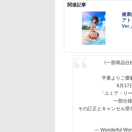
関連記事
健康
アト
Ve
《一部商品仕
平素よりご愛
6月1
「ユミア・リー
一部仕
その訂正とキャンセル受
— Wonderful Wor