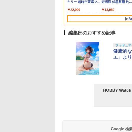
the Run シリーズ
機動戦士ガンダム
キリー 超時空要塞マク
術廻戦 伏黒甚爾 約
タムパーツ
ドム) 機動戦士ガンダ
ア ドレスアップ
インドボックス フ
SEED FREEDOM カガ
ロス VF-1J バルキリー
155mm PVC&ABS
ム 逆襲のシャア プラモ
650
￥-
￥22,900
￥13,950
ュア ガチャガチャ
リ・ユラ・アスハ 約
45th Anniv. 約225mm
塗装済み可動フィギ
デル用アクセサリ
クション 塗装済み
90mm PVC&ABS製 塗
ABS&ダイキャスト製
ア
(0108848) バンダイ
A
クター・誕生日・
装済み可動フィギュア
塗装済み可動フィギュ
(20021217)
のギフトに最適
ア
個入り)
編集部のおすすめ記事
10
10
10
1
1
1
2
2
2
フィギュア
健康的な
エ」より
DAI SPIRITS(バン
ウンモデル ポケッ
事(Muto Syouji)
BANDAI SPIRITS(バン
東京マルイ コルトパイ
タミヤ メイクアップ材
タカラトミー(TAKARA
東京マルイ(TOKYO
GSIクレオス Mr.トップ
壽屋(KOTOBUKIYA)
東京マルイ (TOKYO
LOCTITE(ロックタ
スピリッツ) HG 機
ンドガン No.07 デ
リペア クリアー
ダイ スピリッツ) HG
ソン 357マグナム 4イ
シリーズ No.38 タミヤ
TOMY) T-SPARK
MARUI) No.25 コルト
コート 水性プレミアム
フレームアームズ・
MARUI) ガスブロー
ト) シールはがし プ
HOBBY Wa
士ガンダム 復讐の
ジャー 10歳以上エ
6C 【HTRC 3】
機動新世紀ガンダムX
ンチ ブラックモデル
セメント 流し込みタイ
REALIZE MODEL リア
ガバメント HG 18歳以
トップコートスプレー
ール ドゥルガー
ックマシンガン No.1
ミアム 220ml
イエム ザクⅡ F型
HOPハンドガン
ガンダムレオパルド
10歳以上エアーHOPリ
プ 40ml 模型用接着剤
ライズモデル ZOIDS
上エアーHOPハンドガ
光沢 88ml ホビー用仕
I〈Bunny Style〉 
20式 5.56mm小銃 1
650
315
118
￥3,810
￥4,486
￥294
￥8,335
￥3,384
￥748
￥6,930
￥190,000
￥1,013
リ機 (復讐のレク
1/144スケール 色分け
ボルバー エアコッキン
87038-000
ゾイド RMZ-025 ライ
ン
上材 B601
約180mm ノンスケ
以上 ガスブローバッ
ム) 1/144スケール
済みプラモデル
グ
ガーゼロファルコン
ル プラモデル
け済みプラモデル
(ZBF) 色分け済み プラ
キット
Google