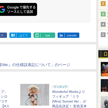
ェア
はてブ
note
LinkedIn
着Ver.』の仕様誤表記について」のページ
フィギュア
イブ」
Wonderful Worksより
「シロ
フィギュア「ミラ
デコマ
(Mira) Sunset Ver.」が
【#ス
商品化決定！ 彩色見本