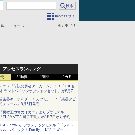
Impress サイト
全カテゴリ
材料
セール
アクセスランキング
時間
24時間
1週間
1カ月
アニメ『伝説の勇者ダ・ガーン』より「THE合
体 ランドバイソンオプションセット」が8月7日
から予約受付開始！
管楽器キーホルダー！ カプセルトイ「楽器アピ
るチャーム」8月6日発売
チューバ、テナサクなど5種各3色
『勇者王ガオガイガー』よりプラモデル
「PLAMATEA 獅子王凱」が8月7日から予約受
付開始！
KADOKAWA、プラスチックモデル「『フルメ
タル・パニック！ Family』 1/48 アズール・レ
イヴン」の発売延期を発表