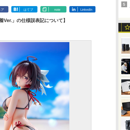
ェア
はてブ
note
LinkedIn
着Ver.」の仕様誤表記について】