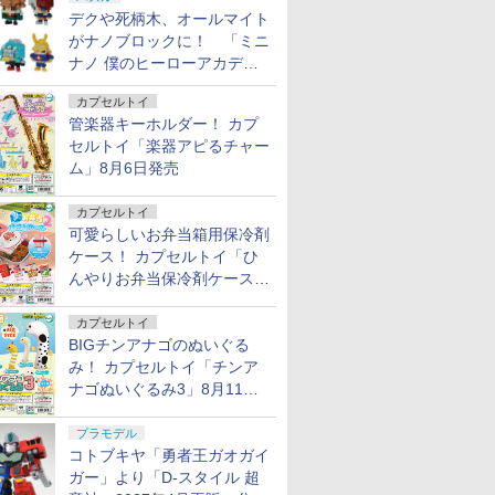
登場
デクや死柄木、オールマイト
がナノブロックに！ 「ミニ
ナノ 僕のヒーローアカデミ
ア」9月再販
カプセルトイ
管楽器キーホルダー！ カプ
セルトイ「楽器アピるチャー
ム」8月6日発売
カプセルトイ
7
7
7
7
8
8
8
8
9
9
9
9
10
10
10
10
可愛らしいお弁当箱用保冷剤
ケース！ カプセルトイ「ひ
んやりお弁当保冷剤ケース
2」8月11日発売
7
8
9
10
カプセルトイ
BIGチンアナゴのぬいぐる
み！ カプセルトイ「チンア
ミリタリーミ
予約 ガチャ
ョン搭載
81 バギー
機巧次元 Manta Ray
スクウェアエニックス
イーグル模型 ミリタ
タミヤ SP.1628
【2026年12月入荷予
MEDICOM TOY/メディ
サンプロジェクト ス
スリム5スチールスペー
送料無料◆コトブキヤ
S.H.Figuarts スパイダ
US(米軍放出品) パラシ
タミヤ OP.1669 バギー
【中古美品】
【送料無料
LAYLAX・
タカラトミ
ナゴぬいぐるみ3」8月11日
ーズ
じるしチ
COX タ
シュホイ
MI06 DIYキット
【フィギュア】ドラゴ
リー・ナップサック
3x10mmスチール六角
定】H.A.F.S. スーパー
コムトイ MAFEX
パイラルホース SUN
サー30mm(外径
『無限邂逅メガロマリ
ーマン (スパイダーマ
ュート降下用フライト
アルミ六角ハブ （リ
ユエ【歌姫
ア★アニメ
(ナインボー
トミカ 清
発売
カ M3A2
プリート
Wシュラ
ブ）
ンクエスト メタリック
#5433V13
丸ビス(10本)
ジェリー MK-083
SPIDER-MAN（Miles
PROJECT 6mm SP-
5mm/M3ネジ) 2pcs
ア』 スターズ プラモ
ン：ブランド・ニュ
ヘルメットゴーグル
ヤ）
彩少女庭園
VIBRATIO
ルイ ガス
￥6,600
￥675
ャリヤー
プセルト
モンスターズギャラリ
Morales） 『SPIDER-
12-6
[0805-FD](JAN：
デル CX033 【12月予
ー・デイ) バンダイス
[クリアレンズ][HGU-
ル 059-260
イブレーシ
Hi-CAPA
プラモデル
￥6,980
￥2,150
￥220
￥6,732
￥7,480
￥2,420
￥660
￥6,980
￥7,680
￥3,300
￥1,210
￥7,400
￥8,000
￥4,200
プラモデル
ー ドラゴン 〜40周年
MAN:INTO THE
4571344923356)
約】
ピリッツ フィギュア
55/P Flight Helmet
fuzh 万代
行冥 フィ
シリーズ全
コトブキヤ「勇者王ガオガイ
TAKARA
タカラトミー(TAKARA
TAMASHII NATIONS
52TOYS BLINDBOX
TAMASHII
予約】
記念バージョン〜 H-
SPIDER-VERSE』マフ
（ZF176788）
Goggle]
封品 ひめ
スタムグリ
ガー」より「D-スタイル 超
ARK トラ
TOMY) T-SPARK トラ
S.H.フィギュアーツ 呪
ディズニー プリンセス
フィギュアー
4988601283380【高さ
ェックス No.107 『ス
古】【008
ード ライ