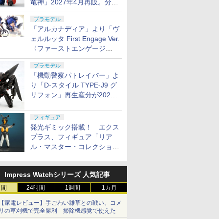
竜神」2027年4月再販。分離
ー ミッシ
ンスフォーマー ミッシ
術廻戦 懐玉・玉折 五条
On the Run シリーズ
機動戦士ガ
約48mm×幅約65mm】
パイダーマン』【中
タムパーツ
変形が可能
01 サウ
ングリンク D-02 サウ
悟-呪術高専- 約160mm
ブラインドボックス フ
SEED FR
古】【フィギュア・ブ
￥19,900
￥9,350
￥1,650
￥-
プラモデル
 可動フィ
ンドウェーブ (アニメ
PVC&ABS製 塗装済み
ィギュア ガチャガチャ
リ・ユラ・
リスター】【四日市 併
「アルカナディア」より「ヴ
タイプ) 可動フィギュ
可動フィギュア
コレクション 塗装済み
90mm PV
売品】【065-260217-
ア
コレクター・誕生日・
装済み可動
05VH】
ェルルッタ First Engage Ver.
新年のギフトに最適
〈ファーストエンゲージ
(一個入り)
Ver.〉」が2027年2月発売！
プラモデル
7
7
7
8
8
8
9
9
9
10
10
10
「機動警察パトレイバー」よ
り「D-スタイル TYPE-J9 グ
リフォン」再生産分が2027
年4月に発売
フィギュア
発光ギミック搭載！ エクス
KIYA)
.22
Mr.トップ
BANDAI SPIRITS(バン
クラウンモデル AK47
タミヤ(TAMIYA) クラ
Sachiプラモ VERTヤス
東京マルイ (TOKYO
シリコンモールド クロ
BANDAI SPIRITS(バン
クラウンモデル ポケッ
武藤商事(Muto Syouji)
BANDAI S
東京マルイ
タミヤ メ
プラス、フィギュア「リア
ス デザイ
リーモデル
プレミアム
ダイ スピリッツ)
10歳以上 エアーコッキ
フトツールシリーズ
リ Type-S 【プロモデ
MARUI) BBエアリボル
ムハート 4種
ダイスピリッツ) HG 機
トハンドガン No.07 デ
プラリペア クリアー
ダイ スピリ
ソン 357
シリーズ N
ル・マスター・コレクション
イダー シ
上エアー
スプレー
HGUC 200 機動戦士Z
ングライフル ブラック
No.93 モデラーズニッ
ラー共同開発】 超極細
バー No.7 M29 .44マグ
6.7×3.6cm 柄型枠 爪飾
動戦士ガンダム 復讐の
リンジャー 10歳以上エ
PL16C 【HTRC 3】
機動新世紀
ンチ ブラ
セメント 
ゼットン リニューアルVer.」
ズ 全高約
ン 手動
l ホビー
ガンダム 百式 1/144ス
パーα (グレイ) プラモ
ガラスヤスリ ５点セッ
ナム 6.5インチ ブラッ
り作成 多寸法設計 立体
レクイエム ザクⅡ F型
アーHOPハンドガン
ガンダムレ
10歳以上
プ 40ml
11月発売
￥1,674
￥4,761
￥991
￥2,320
￥5,391
￥499
￥2,650
￥1,315
￥1,118
￥3,810
￥4,486
￥294
スケール プ
3
ケール 色分け済みプラ
デル用工具 74093
ト ガンプラ プラモデル
クモデル 10歳以上 エ
彫刻 耐久 繰返し ハン
ソラリ機 (復讐のレク
1/144ス
ボルバー 
87038-000
Impress Watchシリーズ 人気記事
モデル
ゲート処理 模型 フィギ
アリボルバー
ドメイドネイル (Bタイ
イエム) 1/144スケール
済みプラモ
グ
ュア［知的財産権登録
プ)
色分け済みプラモデル
時間
24時間
1週間
1カ月
済］ verty-s
【家電レビュー】手ごわい雑草との戦い、コメ
リの草刈機で完全勝利 掃除機感覚で使えた