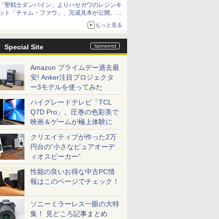
「聖戦士ダンバイン」よりハセガワのレジンキ
8月から9月に延期
ット「チャム・ファウ」、完成見本が公開。9
月3日頃発売予定
もっと見る
Special Site
Amazon プライムデー過去最
安! Anker注目プロジェクタ
ー3モデルを使ってみた
ハイグレードテレビ「TCL
Q7D Pro」。圧巻の色彩美で
映画＆ゲームが極上体験に
クリエイティブが作った2万
円台の“小さなピュアオーデ
ィオスピーカー”
性能の良いお得な中古PC情
報はこのページでチェック！
ソニーミラーレス一眼の大特
集！ 見どころ記事まとめ