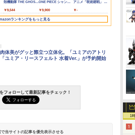
殻機動隊 THE GHOST
ONE PIECE シャンク
アニメ「呪術廻戦」 脹
ンスフォーマ
トイズ STAR WARS
ォー) 完成品 可動フィ
トート］
製
IN THE SHELL 草薙素
ス -マリンフォード頂
相 約150mm
ングリンク D-
THE
ギュア バンダイ
￥9,544
￥9,900
￥-
￥24,900
ュ
子 約140mm
上決戦- 約165mm
PVC&ABS製 塗装済み
ンドウェーブ
MANDALORIAN：
(20180728)
PVC&ABS製 塗装済み
PVC&ABS&布製 塗装
可動フィギュア
ギュア
GROGU Full Belly
mazonランキングをもっと見る
可動フィギュア
済み可動フィギュア
Planet
3
3
3
4
4
4
5
5
5
6
6
6
肉体美がグッと際立つ立体化。「ユミアのアトリ
「ユミア・リースフェルト 水着Ver.」が予約開始
イ
Blokees スター ウォー
東京マルイ(TOKYO
タミヤ クラフトツール
BANDAI SPIRITS(バン
東京マルイ No.10 ハイ
タミヤ(TAMIYA) メイ
BANDAI SPIRITS(バン
東京マルイ(TOKYO
マジ・スク+保護キャ
壽屋(KOTOBU
東京マルイ No
GSIクレオス 
ガ
バ
レ
ズ マンダロリアン&グ
MARUI) No.21 H&K
シリーズ No.123 先細
ダイ スピリッツ) RG
キャパ5.1 10歳以上 電
クアップ材シリーズ
ダイ スピリッツ)
MARUI) No.16 H&K
ップセット
メガミデバイ
M92Fミリタ
コート 水性
tchをフォローして最新記事をチェック！
4
ローグー CC05 ディン
USP HG 18歳以上エア
薄刃ニッパー (ゲート
機動戦士ガンダム 逆襲
動ブローバック フルオ
No.3 タミヤセメント
30MM xEXM-000 ゼノ
USP 10歳以上エアー
アメイデン レ
HG 18歳以
トップコート
￥2,600
全高
8歳
ジャリン&グローグー
ーHOPハンドガン
カット用) プラモデル
のシャア νガンダム
ート
(角びん) 40ml 模型用
ヴァルト 1/144スケー
HOPハンドガン 手動
ュガーグレイ
HOPハンドガ
つや消し 88m
￥4,385
￥3,409
￥2,691
￥-
￥3,815
￥184
￥2,813
￥2,666
￥6,239
￥3,584
￥710
ー
ク
ABS樹脂&PVC製 組み
用工具 74123
1/144スケール 色分け
接着剤 87003
ル 色分け済みプラモデ
180mm 1/1
用仕上材 B60
立て式プラスチックモ
済みプラモデル
ル
ラモデル
デル
1
 検索で当サイトの記事を優先表示させる