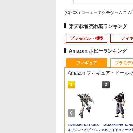
(C)2025 コーエーテクモゲームス All rig
楽天市場 売れ筋ランキング
プラモデル・模型
フィ
Amazon ホビーランキング
10
10
10
10
1
1
1
1
2
2
2
2
フィギュア
プラモデ
Amazon フィギュア・ドール
10
1
2
無料◆コトブキヤ
.Figuarts スパイダ
(米軍放出品) パラシ
ヤ OP.1669 バギー
【中古美品】 1/10 如月
【送料無料】希少・レ
LAYLAX・NINE BALL
タカラトミー はじめて
【店内全品P10倍 8/4〜
ドラゴンクエスト メタ
パッチ1022 STRIKE
タミヤ SP.1632
送料無料◆マーベル
国内:タカラトミーモ
Guns Modify AR-15
タミヤ SP.1626
限邂逅メガロマリ
ン (スパイダーマ
ト降下用フライト
ミ六角ハブ （リ
ユエ【歌姫衣装】 「創
ア★アニメ 鬼滅の刃
(ナインボール) 東京マ
トミカ 清掃車
要エントリー】【中
リックモンスターズギ
FIRST STRIKE HARD
3x16mmスチール六角
ライバルズ Legend
ル限定 ダイアクロン
スチールレシーバー
3x8mmスチール六
 スターズ プラモ
ブランド・ニュ
メットゴーグル
彩少女庭園」 プラモデ
VIBRATION STARS バ
ルイ ガスブローバック
古】[PTM] 1/100
ャラリー スノードラゴ
NO MERCY PVC
丸ビス(10本)
Edition01 ウルトロ
D＞ビークルズ コス
ンセット for TM GB
ビス(10本)
￥675
 CX033 【12月予
デイ) バンダイス
リアレンズ][HGU-
ル 059-260731-ky-28-
イブレーション 悲鳴嶼
Hi-CAPA(ハイキャパ)
HY2M-MG09 MG対応
ン 【即納品】 ドラクエ
プラモデル Blokees
チェンバー
M4◆東京マルイ
980
680
300
210
￥7,400
￥8,000
￥4,200
￥5,420
￥5,800
￥800
￥220
￥5,980
￥2,970
￥1,220
￥220
ッツ フィギュア
 Flight Helmet
fuzh 万代Net店
行冥 フィギュア 未開
シリーズ全機種対応/カ
LED発光ユニット内臓
グッズ フィギュア メタ
【8月予約】
MARUI ガスブロ ス
OYS BLINDBOX
TAMASHII NATIONS
TAMASHII NATIONS
TAMASHII NATIONS
176788）
gle]
封品 ひめじま 【中
スタムグリップR カバ
ヘッドパーツセット(ニ
リック モンスター スノ
ール 黒染め リアル 
ズニー プリンセス
フィギュアーツ mini
オリジン・オブ・バル
S.H.フィギュアーツ 
古】【008】083
ード ライラクス カス
ューガンダム/サザビー/
ー ドラゴン
ックピン 防錆効果 