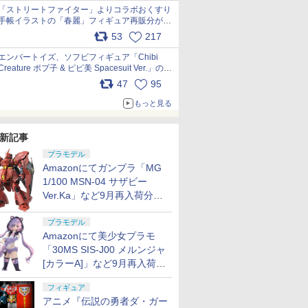
「ストリートファイター」よりコラボおくすり
手帳イラストの「春麗」フィギュア再販分が本
日出荷開始 pic.x.com/toUc1MHr41
53
217
エンバートイズ、ソフビフィギュア「Chibi
Creature ポプ子 & ピピ美 Spacesuit Ver.」の発
売中止を発表 pic.x.com/Ri45iFeYjn
47
95
もっと見る
新記事
プラモデル
Amazonにてガンプラ「MG
1/100 MSN-04 サザビー
Ver.Ka」など9月再入荷分が
販売再開！
プラモデル
Amazonにて美少女プラモ
「30MS SIS-J00 メルンジャ
[カラーA]」など9月再入荷分
が販売再開！
フィギュア
アニメ『伝説の勇者ダ・ガー