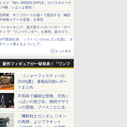
ミスド「Mrs. GREEN APPLE」のコラボドーナ
ツ4種、いよいよ発売！
吉野家、牛リブロースを熱々で提供する「極旨
牛鉄板ステーキ定食」を発売
バーガーキング、超大型チーズバーガー「ダー
ティ ザ・ワンパウンダー」を発売。総カロリー
約1656kcal、総重量約527g！
NTT島田社長、ソフトバンクのセブン出資に「d
ポイント使えるようにして」
もっと見る
新作フィギュアが一挙発表！「ワンフ
ェス2026[夏]」特集
「ワンダーフェスティバル
2026[夏]」速報&詳細レポー
トまとめ
不気味で繊細な怪物、元気い
っぱいの美少女、独得デザイ
ンの置物、ブースごとに全く
異なる世界が広がる一般ディ
「機動戦士ガンダム ジオン
ーラーフォトレポート
の再興」よりプラキット