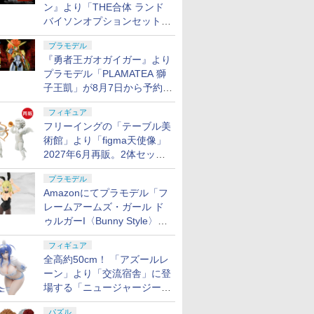
ン』より「THE合体 ランド
バイソンオプションセット」
が8月7日から予約受付開始！
プラモデル
『勇者王ガオガイガー』より
プラモデル「PLAMATEA 獅
子王凱」が8月7日から予約受
付開始！
フィギュア
フリーイングの「テーブル美
術館」より「figma天使像」
2027年6月再販。2体セット
で小便小僧にも
プラモデル
Amazonにてプラモデル「フ
レームアームズ・ガール ド
ゥルガーI〈Bunny Style〉」
が予約受付再開！
フィギュア
全高約50cm！ 「アズールレ
ーン」より「交流宿舎」に登
場する「ニュージャージー」
が1/3スケールフィギュアで
パズル