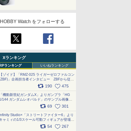
HOBBY Watch をフォローする
Xランキング
RPランキング
いいねランキング
【ゾイド】「RMZ-025 ライガーゼロファルコン
(ZBF)」企画担当者インタビュー ZBFから従来
デザインまで再現可能なボリューム満点のキッ
190
475
ト pic.x.com/6zOqQAQKkX
「機動新世紀ガンダムX」よりガンプラ「HG
1/144 ガンダムレオパルド」のサンプル画像が
公開！ 8月8日発売予定
69
301
pic.x.com/lTnGoAKCSY
Infinity Studio×「ストリートファイター6」より
キャミィの1/3スケール可動フィギュアが登場
pic.x.com/Eam6ArWJLs
54
267