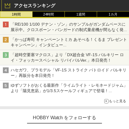
アクセスランキング
1時間
24時間
1週間
1カ月
「RE/100 1/100 デナン・ゾン」のサンプルがガンダムベースに
展示中。クロスボーン・バンガードの制式量産機が間もなく発送
【ガンダムベース撮り下ろし】
「かっぱ寿司 キャンペーントミカ あそべる！くるま プレゼント
キャンペーン」インタビュー
子どもが楽しめるかっぱ寿司ならではの体験とコラボの楽しさを
「超時空要塞マクロス」より「DX超合金 VF-1S バルキリー ロ
追求
イ・フォッカースペシャル リバイバルVer.」本日発売！
ハセガワ、プラモデル「VF-1S ストライク バトロイド バルキリ
ー」再販分を本日発売！
ゆずソフトがおくる最新作「ライムライト・レモネードジャム」
より「陽見恵凪」が1/3.5スケールフィギュアで登場！
メガネ姿も表現できるオプションパーツが付属
もっと見る
HOBBY Watch をフォローする