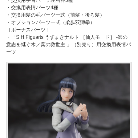
・交換用手首パーツ左右各5種
・交換用表情パーツ4種
・交換用髪の毛パーツ一式（前髪・後ろ髪）
・オプションパーツ一式（柔歩双獅拳）
［ボーナスパーツ］
・「S.H.Figuarts うずまきナルト ［仙人モード］ -師の
意志を継ぐ木ノ葉の救世主-」（別売り）用交換用表情パ
ーツ