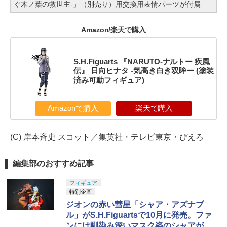
ぐ木ノ葉の救世主-」（別売り）用交換用表情パーツが付属
Amazon/楽天で購入
S.H.Figuarts 『NARUTO-ナルトー 疾風
伝』 日向ヒナタ -気高き白き双眸ー (塗装
済み可動フィギュア)
Amazonで購入
楽天で購入
(C) 岸本斉史 スコット／集英社・テレビ東京・ぴえろ
編集部のおすすめ記事
フィギュア
特別企画
ジオンの赤い彗星「シャア・アズナブ
ル」がS.H.Figuartsで10月に発売。ファ
ンには馴染み深いマスク姿のシャアがア