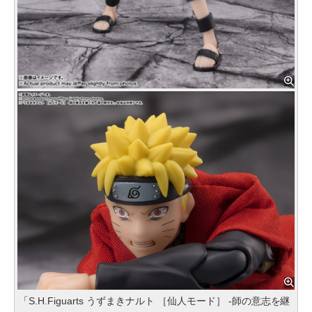
「S.H.Figuarts うずまきナルト ［仙人モード］ -師の意志を継