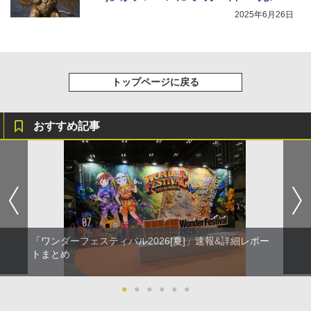
予約開始
2025年6月26日
トップページに戻る
おすすめ記事
「ワンダーフェスティバル2026[夏]」速報&詳細レポー
トまとめ
●
●
●
●
●
●