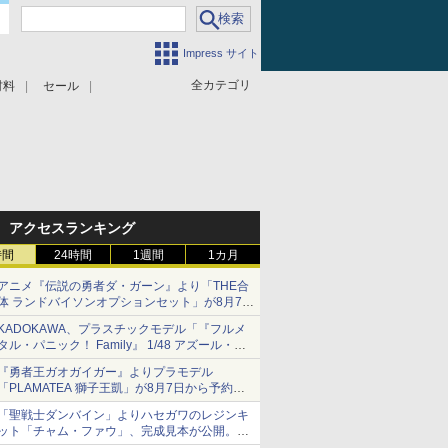
Impress サイト
全カテゴリ
材料
セール
アクセスランキング
時間
24時間
1週間
1カ月
アニメ『伝説の勇者ダ・ガーン』より「THE合
体 ランドバイソンオプションセット」が8月7日
から予約受付開始！
KADOKAWA、プラスチックモデル「『フルメ
タル・パニック！ Family』 1/48 アズール・レ
イヴン」の発売延期を発表
『勇者王ガオガイガー』よりプラモデル
8月から9月に延期
「PLAMATEA 獅子王凱」が8月7日から予約受
付開始！
「聖戦士ダンバイン」よりハセガワのレジンキ
ット「チャム・ファウ」、完成見本が公開。9
月3日頃発売予定