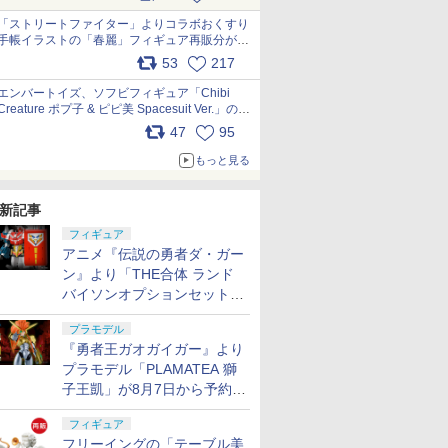
「ストリートファイター」よりコラボおくすり
手帳イラストの「春麗」フィギュア再販分が本
日出荷開始 pic.x.com/toUc1MHr41
53
217
エンバートイズ、ソフビフィギュア「Chibi
Creature ポプ子 & ピピ美 Spacesuit Ver.」の発
売中止を発表 pic.x.com/Ri45iFeYjn
47
95
もっと見る
新記事
フィギュア
アニメ『伝説の勇者ダ・ガー
ン』より「THE合体 ランド
バイソンオプションセット」
が8月7日から予約受付開始！
プラモデル
『勇者王ガオガイガー』より
プラモデル「PLAMATEA 獅
子王凱」が8月7日から予約受
付開始！
フィギュア
フリーイングの「テーブル美