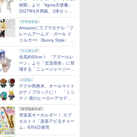
術館」より「figma天使像」
2027年6月再販。2体セット
で小便小僧にも
プラモデル
Amazonにてプラモデル「フ
レームアームズ・ガール ド
ゥルガーI〈Bunny Style〉」
が予約受付再開！
フィギュア
全高約50cm！ 「アズールレ
ーン」より「交流宿舎」に登
場する「ニュージャージー」
が1/3スケールフィギュアで
パズル
登場
デクや死柄木、オールマイト
がナノブロックに！ 「ミニ
ナノ 僕のヒーローアカデミ
ア」9月再販
カプセルトイ
管楽器キーホルダー！ カプ
セルトイ「楽器アピるチャー
ム」8月6日発売