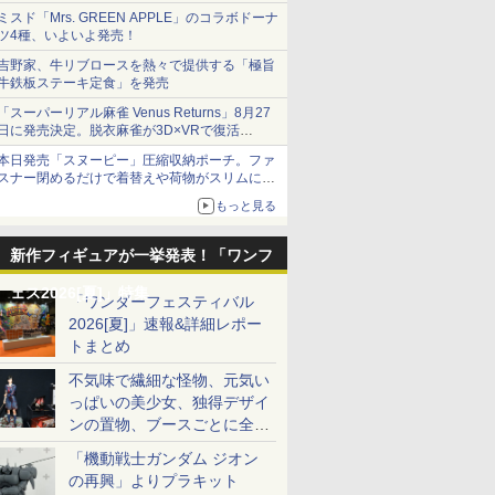
ミスド「Mrs. GREEN APPLE」のコラボドーナ
ツ4種、いよいよ発売！
吉野家、牛リブロースを熱々で提供する「極旨
牛鉄板ステーキ定食」を発売
「スーパーリアル麻雀 Venus Returns」8月27
日に発売決定。脱衣麻雀が3D×VRで復活
発売から2週間は20%オフになるセールが実施
本日発売「スヌーピー」圧縮収納ポーチ。ファ
スナー閉めるだけで着替えや荷物がスリムにま
とまる
もっと見る
新作フィギュアが一挙発表！「ワンフ
ェス2026[夏]」特集
「ワンダーフェスティバル
2026[夏]」速報&詳細レポー
トまとめ
不気味で繊細な怪物、元気い
っぱいの美少女、独得デザイ
ンの置物、ブースごとに全く
異なる世界が広がる一般ディ
「機動戦士ガンダム ジオン
ーラーフォトレポート
の再興」よりプラキット