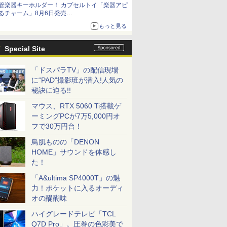
管楽器キーホルダー！ カプセルトイ「楽器アピ
るチャーム」8月6日発売
チューバ、テナサクなど5種各3色
もっと見る
Special Site
「ドスパラTV」の配信現場
に“PAD”撮影班が潜入!人気の
秘訣に迫る!!
マウス、RTX 5060 Ti搭載ゲ
ーミングPCが7万5,000円オ
フで30万円台！
鳥肌ものの「DENON
HOME」サウンドを体感し
た！
「A&ultima SP4000T」の魅
力！ポケットに入るオーディ
オの醍醐味
ハイグレードテレビ「TCL
Q7D Pro」。圧巻の色彩美で