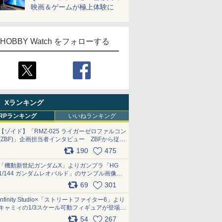
映画＆ゲームが極上体験に
HOBBY Watch をフォローする
Xランキング
RPランキング
いいねランキング
【ゾイド】「RMZ-025 ライガーゼロファルコン
(ZBF)」企画担当者インタビュー ZBFから従来
デザインまで再現可能なボリューム満点のキッ
190
475
ト pic.x.com/6zOqQAQKkX
「機動新世紀ガンダムX」よりガンプラ「HG
1/144 ガンダムレオパルド」のサンプル画像が
公開！ 8月8日発売予定
69
301
pic.x.com/lTnGoAKCSY
Infinity Studio×「ストリートファイター6」より
キャミィの1/3スケール可動フィギュアが登場
pic.x.com/Eam6ArWJLs
54
267