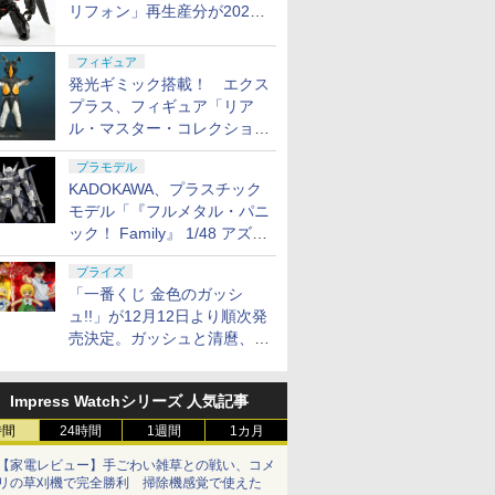
リフォン」再生産分が2027
年4月に発売
フィギュア
発光ギミック搭載！ エクス
プラス、フィギュア「リア
ル・マスター・コレクション
ゼットン リニューアルVer.」
プラモデル
11月発売
KADOKAWA、プラスチック
モデル「『フルメタル・パニ
ック！ Family』 1/48 アズー
ル・レイヴン」の発売延期を
プライズ
発表
「一番くじ 金色のガッシ
ュ!!」が12月12日より順次発
売決定。ガッシュと清麿、キ
ャンチョメとフォルゴレがフ
ィギュアで登場
Impress Watchシリーズ 人気記事
時間
24時間
1週間
1カ月
【家電レビュー】手ごわい雑草との戦い、コメ
リの草刈機で完全勝利 掃除機感覚で使えた