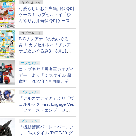
カプセルトイ
可愛らしいお弁当箱用保冷剤
ケース！ カプセルトイ「ひ
んやりお弁当保冷剤ケース
2」8月11日発売
カプセルトイ
BIGチンアナゴのぬいぐる
み！ カプセルトイ「チンア
ナゴぬいぐるみ3」8月11日
発売
プラモデル
コトブキヤ「勇者王ガオガイ
ガー」より「D-スタイル 超
竜神」2027年4月再販。分離
変形が可能
プラモデル
「アルカナディア」より「ヴ
ェルルッタ First Engage Ver.
〈ファーストエンゲージ
Ver.〉」が2027年2月発売！
プラモデル
「機動警察パトレイバー」よ
り「D-スタイル TYPE-J9 グ