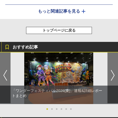
もっと関連記事を見る
トップページに戻る
おすすめ記事
「ワンダーフェスティバル2026[夏]」速報&詳細レポー
トまとめ
●
●
●
●
●
●