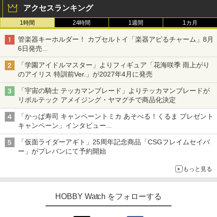
アクセスランキング
1時間
24時間
1週間
1カ月
管楽器キーホルダー！ カプセルトイ「楽器アピるチャーム」8月
6日発売
チューバ、テナサクなど5種各3色
「学園アイドルマスター」よりフィギュア「花海咲季 雨上がり
のアイリス 特訓前Ver.」が2027年4月に発売
「宇宙の騎士 テッカマンブレード」よりテッカマンブレードが
リボルテック アメイジング・ヤマグチで商品化決定
「かっぱ寿司 キャンペーントミカ あそべる！くるま プレゼント
キャンペーン」インタビュー
子どもが楽しめるかっぱ寿司ならではの体験とコラボの楽しさを
「仮面ライダーアギト」25周年記念商品「CSGフレイムセイバ
追求
ー」がプレバンにて予約開始
もっと見る
HOBBY Watch をフォローする