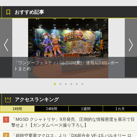
おすすめ記事
「ワンダーフェスティバル2026[夏]」速報&詳細レポー
トまとめ
●
●
●
●
●
●
アクセスランキング
1時間
24時間
1週間
1カ月
「MGSD クシャトリヤ」9月発売、圧倒的な情報密度を展示で目
撃せよ！【ガンダムベース撮り下ろし】
「超時空要塞マクロス」より「DX超合金 VF-1S バルキリー ロ