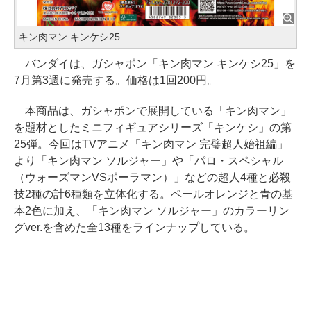
キン肉マン キンケシ25
バンダイは、ガシャポン「キン肉マン キンケシ25」を
7月第3週に発売する。価格は1回200円。
本商品は、ガシャポンで展開している「キン肉マン」
を題材としたミニフィギュアシリーズ「キンケシ」の第
25弾。今回はTVアニメ「キン肉マン 完璧超人始祖編」
より「キン肉マン ソルジャー」や「パロ・スペシャル
（ウォーズマンVSポーラマン）」などの超人4種と必殺
技2種の計6種類を立体化する。ペールオレンジと青の基
本2色に加え、「キン肉マン ソルジャー」のカラーリン
グver.を含めた全13種をラインナップしている。