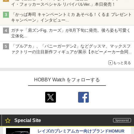
イ・フォッカースペシャル リバイバルVer.」本日発売！
「かっぱ寿司 キャンペーントミカ あそべる！くるま プレゼント
キャンペーン」インタビュー
子どもが楽しめるかっぱ寿司ならではの体験とコラボの楽しさを
ガチャ「肩ズンFig. カーズ」が8月下旬に発売。後ろ姿も可愛く
追求
立体化
ライトニング・マックィーンやメーターなど4種がラインナップ
「ブルアカ」、「バニーガーデン2」などグッスマ、マックスフ
ァクトリーの注目新作フィギュアが展示【ホビーメーカー合同展
示会】
もっと見る
HOBBY Watch をフォローする
Special Site
レイズのプレミアムカー向けブランドHOMUR