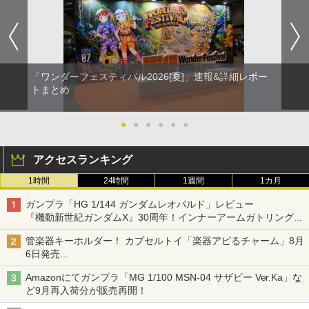
「ワンダーフェスティバル2026[夏]」速報&詳細レポー
トまとめ
●
●
●
●
●
●
アクセスランキング
1時間
24時間
1週間
1カ月
ガンプラ「HG 1/144 ガンダムレオパルド」レビュー
『機動新世紀ガンダムX』30周年！インナーアームガトリングの
変形機構まで再現し最新フォーマットでキット化！
管楽器キーホルダー！ カプセルトイ「楽器アピるチャーム」8月
6日発売
チューバ、テナサクなど5種各3色
Amazonにてガンプラ「MG 1/100 MSN-04 サザビー Ver.Ka」な
ど9月再入荷分が販売再開！