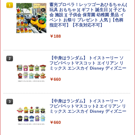
D-スタイル 『アーマード・コア』 ロー
蓄光プロペラ！レッツゴーあひるちゃん{
1
1
ゼンタール タイプーオーギル ノブリ
玩具 おもちゃ }{ ギフト 誕生日 }{ 子ども
ス・オブリージュ 【KP209X】 (プラモ
会 施設 }[ 子供会 保育園 幼稚園 景品 イ
デル)
ベント お祭り プレゼント 人気 ]【色柄
指定不可】【不良対応不可】
￥1,782
￥188
タミヤ クラフトツールシリーズ No.31
2
デカールバサミ プラモデル用工具 74031
【中身はランダム】 トイストーリー ソ
2
フビパペットマスコット エイリアン リ
ミックス エンスカイ Disney ディズニー
￥1,856
￥660
トミーテック 1／12 LittleArmory
3
［LD009］ リトルアーモリーLD09M2
【中身はランダム】 トイストーリー ソ
3
フビパペットマスコット2 エイリアン リ
￥3,070
ミックス エンスカイ Disney ディズニー
￥660
HG 1/144 『機動戦士ガンダム 閃光のハ
4