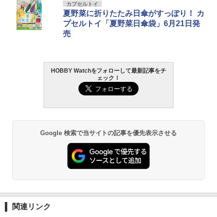
タカラトミー(TAKARA TOMY) T-SPAR
タカラトミー(TAKARA TOMY) T-SPAR
東京マルイ(TOKYO MARUI) No.25 コル
GSIクレオス Mr.トップコート 水性プレ
カプセルトイ
1
1
1
1
￥525
K トランスフォーマー ニューレジェンズ
K REALIZE MODEL リアライズモデル Z
ト ガバメント HG 18歳以上エアーHOP
ミアムトップコートスプレー 光沢 88ml
夏野菜に折りたたみ日傘がすっぽり！ カ
￥600
NL-07 サウンドウェーブ 可動フィギュア
OIDS ゾイド RMZ-025 ライガーゼロフ
ハンドガン
ホビー用仕上材 B601
プセルトイ「夏野菜日傘袋」6月21日発
ァルコン (ZBF) 色分け済み プラキット
売
￥4,440
￥3,384
￥748
ハイテックマルチプレックスジャパン A
2
￥8,334
【お買い物マラソン開催中♪ ポイント2
A/AAA Charger X4 Advanced Mini II
2
倍】B&T Air APC9 / SPR Single M-Lok
（ホワイト）【44323】 ラジコン用
Rail エムロック レイル レール 外装パー
HOBBY Watchをフォローして最新記事をチ
タカラトミー(TAKARA TOMY) T-SPAR
東京マルイ (TOKYO MARUI) ガスブロー
LOCTITE(ロックタイト) シールはがし
ツ 電動ガン パーツ アーチウィック ライ
2
2
2
￥5,880
ェック！
K トランスフォーマー ニューレジェンズ
Blokees スター ウォーズ マンダロリア
バックマシンガン No.14 20式 5.56mm
プレミアム 220ml
フル サブマシンガン サバゲー サバイバ
2
NL-06 オートボット コスモス 可動フィ
ン&グローグー CC05 ディン ジャリン&
小銃 18歳以上 ガスブローバック
ルゲーム 海外製
ギュア
グローグー ABS樹脂&PVC製 組み立て式
￥1,013
プラスチックモデル
￥187,000
￥990
ヨコモ Y2-R08FUIA YD-2用 アルミ製 フ
3
￥4,440
ロント アッパーIアーム(レッド)
￥4,475
Google 検索で当サイトの記事を優先表示させる
￥5,940
タミヤ クラフトツールシリーズ No.123
東京マルイ(TOKYO MARUI) No.21 H&K
3
ZERO Alligator Clip GLOW 【ゼロ アリ
3
3
先細薄刃ニッパー (ゲートカット用) プラ
TAMASHII NATIONS オリジン・オブ・
USP HG 18歳以上エアーHOPハンドガン
ゲーター クリップ 蓄光】実用 ミリタリ
3
モデル用工具 74123
バルキリー 超時空要塞マクロス VF-1J
BANDAI SPIRITS(バンダイ スピリッツ)
ー サバイバルゲーム サバゲ ワニ口 66ナ
3
バルキリー45th Anniv. 約225mm ABS&
RG 機動戦士ガンダム 逆襲のシャア νガ
イロン 手袋 メカニクス バイク サバゲ 装
￥3,409
ダイキャスト製 塗装済み可動フィギュア
ンダム 1/144スケール 色分け済みプラモ
￥2,781
備 登山
Holy Stone ドローン 100g未満 申請不
4
デル
要 1080Pカメラ付き 子供向け 小型 ミニ
￥22,602
￥990
ドローン バッテリー3個 子供用 手投げテ
￥5,400
イクオフ 高速旋回モード 軌跡飛行モー
東京マルイ No.10 ハイキャパ5.1 10歳以
4
関連リンク
タミヤ(TAMIYA) メイクアップ材シリー
ド 高度維持 2.4GHz 4CH モード1/2自由
上 電動ブローバック フルオート
4