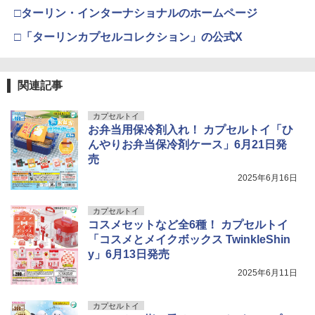
ズ No.3 タミヤセメント(角びん) 40ml 模
転換可 国内認証済み 小学生 HS420 白
□ターリン・インターナショナルのホームページ
型用接着剤 87003
TAMASHII NATIONS S.H.フィギュアー
クラウンモデル スーパーライフルU10用
￥3,815
4
4
ツ 呪術廻戦 伏黒甚爾 約155mm PVC&A
BANDAI SPIRITS(バンダイ スピリッツ)
マウントベース
￥9,390
4
□「ターリンカプセルコレクション」の公式X
BS製 塗装済み可動フィギュア
30MM xEXM-000 ゼノヴァルト 1/144ス
￥184
ケール 色分け済みプラモデル
￥1,042
￥13,750
クラウンモデル AK47 10歳以上 エアー
5
￥3,000
タミヤ 1/10 XBシリーズ（完成モデル）
コッキングライフル ブラック
5
関連記事
GSIクレオス Mr.トップコート 水性プレ
No.238 XB トヨタ ガズー レーシング W
5
ミアムトップコートスプレー つや消し 8
RT/GR ヤリス ラリー1 ハイブリッド (T
￥4,761
8ml ホビー用仕上材 B603
カプセルトイ
ZEXT ガンラック用 ロングフック 2本組
T-02シャーシ)【57938】 ラジコン
タカラトミー(TAKARA TOMY) T-SPAR
5
5
お弁当用保冷剤入れ！ カプセルトイ「ひ
20cm BF90オプション[サバゲー サバイ
K トランスフォーマー ミッシングリンク
Sachiプラモ VERTヤスリ Type-S 【プ
5
バルゲーム]
D-01 サウンドウェーブ 可動フィギュア
ロモデラー共同開発】 超極細 ガラスヤ
￥710
￥28,875
んやりお弁当保冷剤ケース」6月21日発
スリ ５点セット ガンプラ プラモデル ゲ
売
ート処理 模型 フィギュア［知的財産権
￥1,480
￥24,610
登録済］ verty-s
2025年6月16日
￥2,320
カプセルトイ
コスメセットなど全6種！ カプセルトイ
「コスメとメイクボックス TwinkleShin
y」6月13日発売
2025年6月11日
カプセルトイ