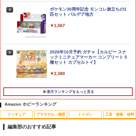
サウェイ』 グスタフ・カール00型 (プラ
モデル)【クレジットカード決済限定】
ポケモン30周年記念 モンコレ旅立ちの3
4
匹セット パルデア地方
￥3,550
￥1,567
O BANDAI SPIRITS(バンダイ スピリッ
5
ツ) 30MM 1／144 xEXM-000 ゼノヴァル
ト プラモデル フィギュア 工作 ホビー メ
2026年10月予約 ガチャ【カルビー スナ
5
イキング ギフト プレゼント 誕生日 ブラ
ックミニチュアマーカー コンプリート 5
ックフライデー クリスマス
種セット カプセルトイ】
￥2,420
￥2,380
楽天ランキングをもっと見る
Amazon ホビーランキング
フィギュア
プラモデル・模型
トイガン
工具・塗装・材料
AIP 120% ノズルリターンスプリング Hi-
【ネコポス対応】OPTION No.1(オプシ
1
1
CAPA/MEU/1911◆東京マルイ GBB ハ
ョンNo.1)/NO-144/コネクタピン・リム
編集部のおすすめ記事
イキャパ/MEU/1911シリーズ対応 ピスト
ーバー（タミヤ/ラージ）
ンリターンSP リペア予備に