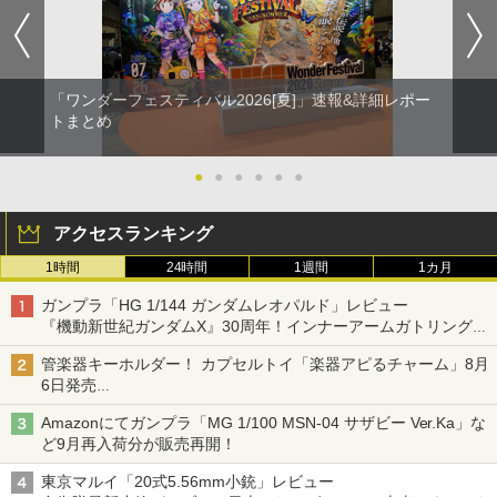
「ワンダーフェスティバル2026[夏]」速報&詳細レポー
トまとめ
●
●
●
●
●
●
アクセスランキング
1時間
24時間
1週間
1カ月
ガンプラ「HG 1/144 ガンダムレオパルド」レビュー
『機動新世紀ガンダムX』30周年！インナーアームガトリングの
変形機構まで再現し最新フォーマットでキット化！
管楽器キーホルダー！ カプセルトイ「楽器アピるチャーム」8月
6日発売
チューバ、テナサクなど5種各3色
Amazonにてガンプラ「MG 1/100 MSN-04 サザビー Ver.Ka」な
ど9月再入荷分が販売再開！
東京マルイ「20式5.56mm小銃」レビュー