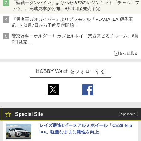
「聖戦士ダンバイン」よりハセガワのレジンキット「チャム・フ
ァウ」、完成見本が公開。9月3日頃発売予定
『勇者王ガオガイガー』よりプラモデル「PLAMATEA 獅子王
凱」が8月7日から予約受付開始！
管楽器キーホルダー！ カプセルトイ「楽器アピるチャーム」8月
6日発売
チューバ、テナサクなど5種各3色
もっと見る
HOBBY Watch をフォローする
Special Site
レイズ鍛造1ピースアルミホイール「CE28 N-p
lus」軽量なままに剛性を向上