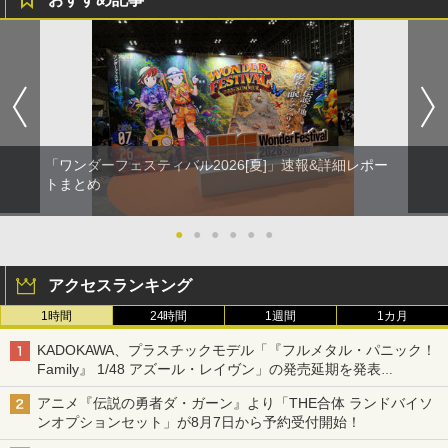
「ワンダーフェスティバル2026[夏]」速報&詳細レポー
トまとめ
●
●
●
●
●
●
アクセスランキング
1時間
24時間
1週間
1カ月
KADOKAWA、プラスチックモデル「『フルメタル・パニック！
Family』 1/48 アズール・レイヴン」の発売延期を発表
8月から9月に延期
アニメ『伝説の勇者ダ・ガーン』より「THE合体 ランドバイソ
ンオプションセット」が8月7日から予約受付開始！