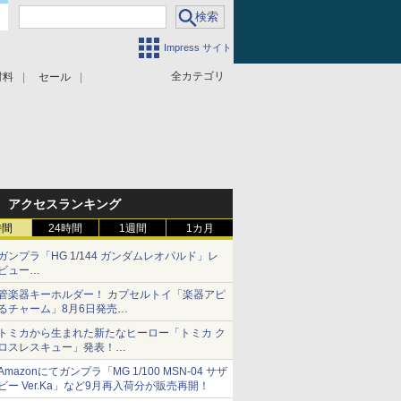
Impress サイト
全カテゴリ
材料
セール
アクセスランキング
時間
24時間
1週間
1カ月
ガンプラ「HG 1/144 ガンダムレオパルド」レ
ビュー
『機動新世紀ガンダムX』30周年！インナーア
管楽器キーホルダー！ カプセルトイ「楽器アピ
ームガトリングの変形機構まで再現し最新フォ
るチャーム」8月6日発売
ーマットでキット化！
チューバ、テナサクなど5種各3色
トミカから生まれた新たなヒーロー「トミカ ク
ロスレスキュー」発表！
詳細は後日公開予定
Amazonにてガンプラ「MG 1/100 MSN-04 サザ
ビー Ver.Ka」など9月再入荷分が販売再開！