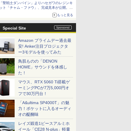
「聖戦士ダンバイン」よりハセガワのレジンキ
ット「チャム・ファウ」、完成見本が公開。9
月3日頃発売予定
もっと見る
Special Site
Amazon プライムデー過去最
安! Anker注目プロジェクタ
ー3モデルを使ってみた
鳥肌ものの「DENON
HOME」サウンドを体感し
た！
マウス、RTX 5060 Ti搭載ゲ
ーミングPCが7万5,000円オ
フで30万円台！
「A&ultima SP4000T」の魅
力！ポケットに入るオーディ
オの醍醐味
レイズ鍛造1ピースアルミホ
イール「CE28 N-plus」軽量