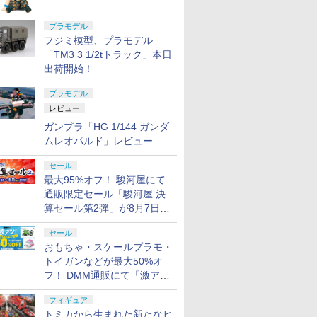
プラモデル
フジミ模型、プラモデル
「TM3 3 1/2tトラック」本日
出荷開始！
プラモデル
レビュー
ガンプラ「HG 1/144 ガンダ
ムレオパルド」レビュー
セール
最大95%オフ！ 駿河屋にて
通販限定セール「駿河屋 決
算セール第2弾」が8月7日12
時より開催
セール
おもちゃ・スケールプラモ・
トイガンなどが最大50%オ
フ！ DMM通販にて「激ア
ツ！おもちゃ・ホビー夏セー
フィギュア
ル」が開催
トミカから生まれた新たなヒ