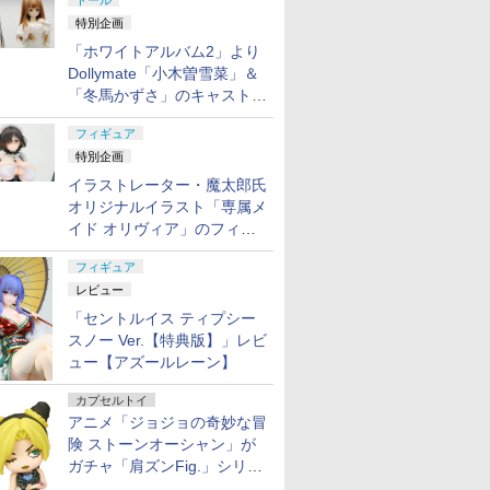
ドール
特別企画
「ホワイトアルバム2」より
Dollymate「小木曽雪菜」＆
「冬馬かずさ」のキャストド
ール実物見本が東京フィギュ
フィギュア
アギャラリーにて展示中
特別企画
イラストレーター・魔太郎氏
オリジナルイラスト「専属メ
イド オリヴィア」のフィギ
ュア彩色原型が東京フィギュ
フィギュア
アギャラリーにて展示中
レビュー
「セントルイス ティプシー
スノー Ver.【特典版】」レビ
ュー【アズールレーン】
カプセルトイ
アニメ「ジョジョの奇妙な冒
険 ストーンオーシャン」が
ガチャ「肩ズンFig.」シリー
ズに登場