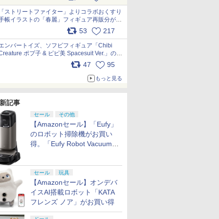
「ストリートファイター」よりコラボおくすり
手帳イラストの「春麗」フィギュア再販分が本
日出荷開始 pic.x.com/toUc1MHr41
53
217
エンバートイズ、ソフビフィギュア「Chibi
Creature ポプ子 & ピピ美 Spacesuit Ver.」の発
売中止を発表 pic.x.com/Ri45iFeYjn
47
95
もっと見る
新記事
セール
その他
【Amazonセール】「Eufy」
のロボット掃除機がお買い
得。「Eufy Robot Vacuum
Omni S2」も対象に
セール
玩具
【Amazonセール】オンデバ
イスAI搭載ロボット「KATA
フレンズ ノア」がお買い得