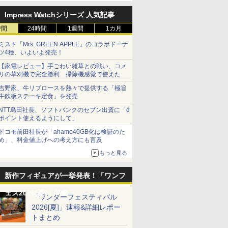
Impress Watchシリーズ 人気記事
時間
24時間
1週間
1カ月
ミスド「Mrs. GREEN APPLE」のコラボドーナ
ツ4種、いよいよ発売！
【家電レビュー】手ごわい雑草との戦い、コメ
リの草刈機で完全勝利 掃除機感覚で使えた
吉野家、牛リブロースを熱々で提供する「極旨
牛鉄板ステーキ定食」を発売
NTT島田社長、ソフトバンクのセブン出資に「d
ポイント使えるようにして」
ドコモ前田社長が「ahamo40GB化は検証のた
め」、料金値上げへの考え方にも言及
もっと見る
新作フィギュアが一挙発表！「ワンフ
ェス2026[夏]」特集
「ワンダーフェスティバル
2026[夏]」速報&詳細レポー
トまとめ