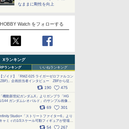
なままに剛性を向上
HOBBY Watch をフォローする
Xランキング
RPランキング
いいねランキング
【ゾイド】「RMZ-025 ライガーゼロファルコン
(ZBF)」企画担当者インタビュー ZBFから従来
デザインまで再現可能なボリューム満点のキッ
190
475
ト pic.x.com/6zOqQAQKkX
「機動新世紀ガンダムX」よりガンプラ「HG
1/144 ガンダムレオパルド」のサンプル画像が
公開！ 8月8日発売予定
69
301
pic.x.com/lTnGoAKCSY
Infinity Studio×「ストリートファイター6」より
キャミィの1/3スケール可動フィギュアが登場
pic.x.com/Eam6ArWJLs
54
267