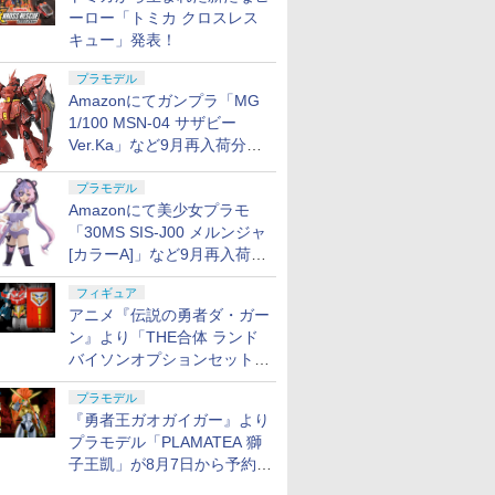
ーロー「トミカ クロスレス
キュー」発表！
プラモデル
Amazonにてガンプラ「MG
1/100 MSN-04 サザビー
Ver.Ka」など9月再入荷分が
販売再開！
プラモデル
Amazonにて美少女プラモ
「30MS SIS-J00 メルンジャ
[カラーA]」など9月再入荷分
が販売再開！
フィギュア
アニメ『伝説の勇者ダ・ガー
ン』より「THE合体 ランド
バイソンオプションセット」
が8月7日から予約受付開始！
プラモデル
『勇者王ガオガイガー』より
プラモデル「PLAMATEA 獅
子王凱」が8月7日から予約受
付開始！