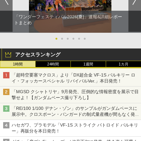
「ワンダーフェスティバル2026[夏]」速報&詳細レポー
トまとめ
●
●
●
●
●
●
アクセスランキング
1時間
24時間
1週間
1カ月
「超時空要塞マクロス」より「DX超合金 VF-1S バルキリー ロ
イ・フォッカースペシャル リバイバルVer.」本日発売！
「MGSD クシャトリヤ」9月発売、圧倒的な情報密度を展示で目
撃せよ！【ガンダムベース撮り下ろし】
「RE/100 1/100 デナン・ゾン」のサンプルがガンダムベースに
展示中。クロスボーン・バンガードの制式量産機が間もなく発送
【ガンダムベース撮り下ろし】
ハセガワ、プラモデル「VF-1S ストライク バトロイド バルキリ
ー」再販分を本日発売！