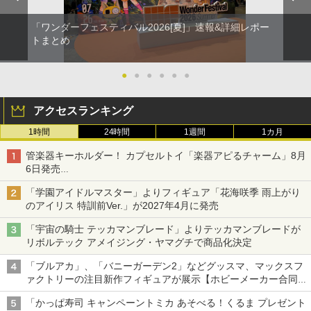
「ワンダーフェスティバル2026[夏]」速報&詳細レポー
トまとめ
●
●
●
●
●
●
アクセスランキング
1時間
24時間
1週間
1カ月
管楽器キーホルダー！ カプセルトイ「楽器アピるチャーム」8月
6日発売
チューバ、テナサクなど5種各3色
「学園アイドルマスター」よりフィギュア「花海咲季 雨上がり
のアイリス 特訓前Ver.」が2027年4月に発売
「宇宙の騎士 テッカマンブレード」よりテッカマンブレードが
リボルテック アメイジング・ヤマグチで商品化決定
「ブルアカ」、「バニーガーデン2」などグッスマ、マックスフ
ァクトリーの注目新作フィギュアが展示【ホビーメーカー合同展
示会】
「かっぱ寿司 キャンペーントミカ あそべる！くるま プレゼント