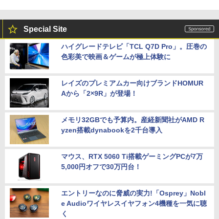
Special Site
ハイグレードテレビ「TCL Q7D Pro」。圧巻の
色彩美で映画＆ゲームが極上体験に
レイズのプレミアムカー向けブランドHOMUR
Aから「2×9R」が登場！
メモリ32GBでも予算内。産経新聞社がAMD R
yzen搭載dynabookを2千台導入
マウス、RTX 5060 Ti搭載ゲーミングPCが7万
5,000円オフで30万円台！
エントリーなのに脅威の実力!「Osprey」Nobl
e Audioワイヤレスイヤフォン4機種を一気に聴
く