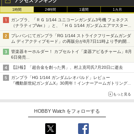
アクセスランキング
1時間
24時間
1週間
1カ月
ガンプラ、「ＲＧ 1/144 ユニコーンガンダム3号機 フェネクス
（ナラティブVer.）」と、「ＨＧ 1/144 ガンダムエアマスターバ
ースト」再販
プレバンにてガンプラ「RG 1/144 ストライクフリーダムガンダ
ム ディアクティブモード」の再販分が8月7日11時より予約開
始！
管楽器キーホルダー！ カプセルトイ「楽器アピるチャーム」8月
6日発売
チューバ、テナサクなど5種各3色
【訃報】「超合金を創った男」、村上克司氏7月20日に逝去
ガンプラ「HG 1/144 ガンダムレオパルド」レビュー
『機動新世紀ガンダムX』30周年！インナーアームガトリングの
変形機構まで再現し最新フォーマットでキット化！
もっと見る
HOBBY Watch をフォローする