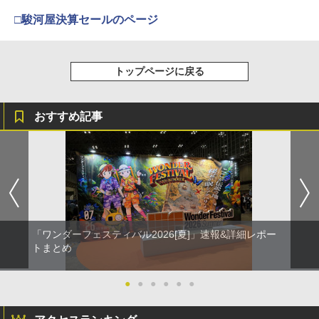
□駿河屋決算セールのページ
トップページに戻る
おすすめ記事
「ワンダーフェスティバル2026[夏]」速報&詳細レポー
トまとめ
●
●
●
●
●
●