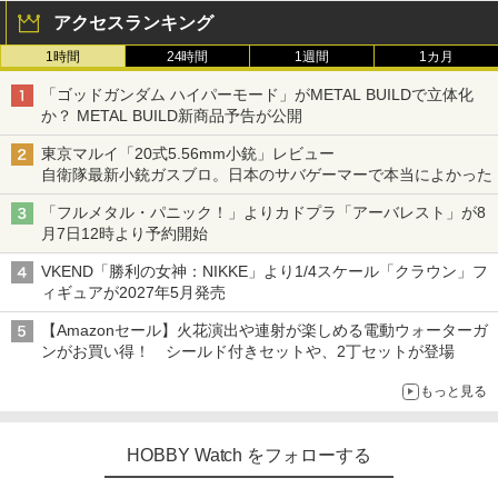
アクセスランキング
1時間
24時間
1週間
1カ月
「ゴッドガンダム ハイパーモード」がMETAL BUILDで立体化
か？ METAL BUILD新商品予告が公開
東京マルイ「20式5.56mm小銃」レビュー
自衛隊最新小銃ガスブロ。日本のサバゲーマーで本当によかった
「フルメタル・パニック！」よりカドプラ「アーバレスト」が8
月7日12時より予約開始
VKEND「勝利の女神：NIKKE」より1/4スケール「クラウン」フ
ィギュアが2027年5月発売
【Amazonセール】火花演出や連射が楽しめる電動ウォーターガ
ンがお買い得！ シールド付きセットや、2丁セットが登場
もっと見る
HOBBY Watch をフォローする