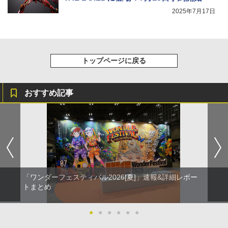
2025年7月17日
トップページに戻る
おすすめ記事
「ワンダーフェスティバル2026[夏]」速報&詳細レポー
トまとめ
●
●
●
●
●
●