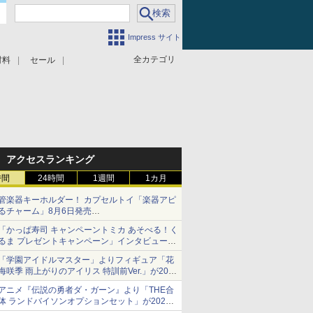
Impress サイト
全カテゴリ
材料
セール
アクセスランキング
時間
24時間
1週間
1カ月
管楽器キーホルダー！ カプセルトイ「楽器アピ
るチャーム」8月6日発売
チューバ、テナサクなど5種各3色
「かっぱ寿司 キャンペーントミカ あそべる！く
るま プレゼントキャンペーン」インタビュー
子どもが楽しめるかっぱ寿司ならではの体験と
「学園アイドルマスター」よりフィギュア「花
コラボの楽しさを追求
海咲季 雨上がりのアイリス 特訓前Ver.」が2027
年4月に発売
アニメ『伝説の勇者ダ・ガーン』より「THE合
体 ランドバイソンオプションセット」が2027
年5月に発売