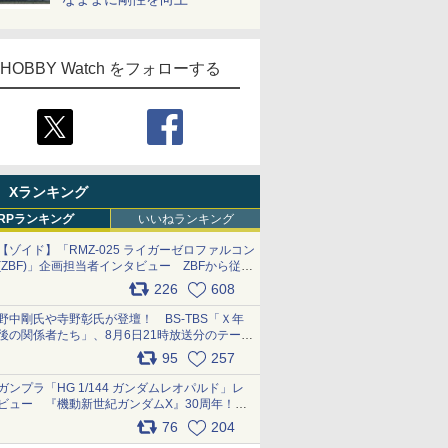
HOBBY Watch をフォローする
Xランキング
RPランキング
いいねランキング
【ゾイド】「RMZ-025 ライガーゼロファルコン
(ZBF)」企画担当者インタビュー ZBFから従来
デザインまで再現可能なボリューム満点のキッ
226
608
ト pic.x.com/6zOqQAQKkX
野中剛氏や寺野彰氏が登壇！ BS-TBS「Ｘ年
後の関係者たち」、8月6日21時放送分のテーマ
は「超合金」！ pic.x.com/uWyt1uyuFm
95
257
ガンプラ「HG 1/144 ガンダムレオパルド」レ
ビュー 『機動新世紀ガンダムX』30周年！イ
ンナーアームガトリングの変形機構まで再現し
76
204
最新フォーマットでキット化！