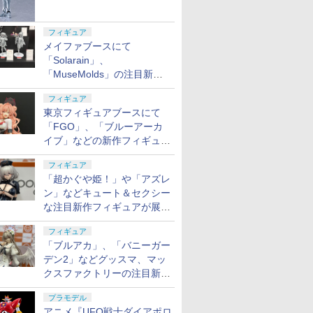
フィギュア
メイファブースにて
「Solarain」、
「MuseMolds」の注目新作
フィギュアが展示【ホビーメ
フィギュア
ーカー合同展示会】
東京フィギュアブースにて
「FGO」、「ブルーアーカ
イブ」などの新作フィギュア
が展示【ホビーメーカー合同
フィギュア
展示会】
「超かぐや姫！」や「アズレ
ン」などキュート＆セクシー
な注目新作フィギュアが展示
【ホビーメーカー合同展示
フィギュア
会】
「ブルアカ」、「バニーガー
デン2」などグッスマ、マッ
クスファクトリーの注目新作
フィギュアが展示【ホビーメ
プラモデル
ーカー合同展示会】
アニメ『UFO戦士ダイアポロ