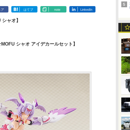
ェア
はてブ
note
LinkedIn
U シャオ】
I☆MOFU シャオ アイデカールセット】