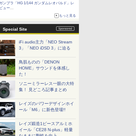
ガンプラ「HG 1/144 ガンダムレオパルド」レ
「THE合体ランドバイソン」と連動するオプシ
ビュー
ョンパーツセット
『機動新世紀ガンダムX』30周年！インナーア
もっと見る
ームガトリングの変形機構まで再現し最新フォ
ーマットでキット化！
Special Site
iFi audio主力「NEO Stream
3」「NEO iDSD 3」に迫る
鳥肌ものの「DENON
HOME」サウンドを体感し
た！
ソニーミラーレス一眼の大特
集！ 見どころ記事まとめ
レイズのパワーデザインホイ
ール「M6」に新色登場!!
レイズ鍛造1ピースアルミホ
イール「CE28 N-plus」軽量
なままに剛性を向上