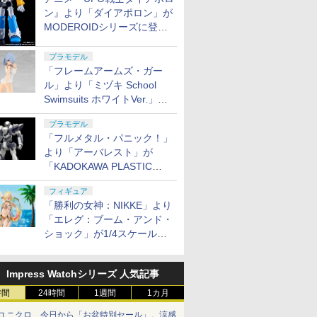
ン』より「ダイアポロン」が
MODEROIDシリーズに登
場。2027年2月に発売
プラモデル
「フレームアームズ・ガー
ル」より「ミヅキ School
Swimsuits ホワイトVer.」が8
月10日から予約開始決定！
プラモデル
「フルメタル・パニック！」
より「アーバレスト」が
「KADOKAWA PLASTIC
MODEL SERIES」から1/48
フィギュア
スケールで登場！
「勝利の女神：NIKKE」より
「エレグ：ブーム・アンド・
ショック」が1/4スケールで
フィギュア化！
Impress Watchシリーズ 人気記事
時間
24時間
1週間
1カ月
ユニクロ、今日から「お盆特別セール」。涼感