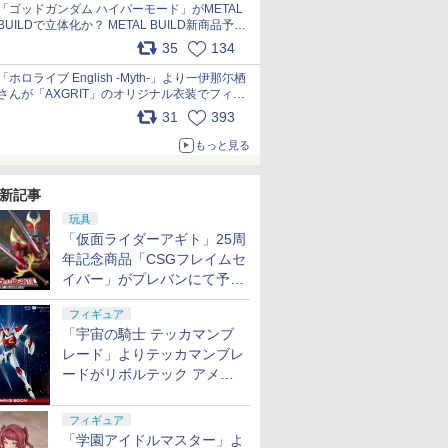
pic.x.com/nszPIDTpbg
「ゴッドガンダム ハイパーモード」がMETAL
BUILDで立体化か？ METAL BUILD新商品予告
が公開 pic.x.com/HIcLLIM3ar
35
134
「ホロライブ English -Myth-」より一伊那尓栖
さんが「AXGRIT」のオリジナル衣装でフィギ
ュア化 pic.x.com/YMGhdIAzNa
31
393
もっと見る
新記事
玩具
「仮面ライダーアギト」25周
年記念商品「CSGフレイムセ
イバー」がプレバンにて予約
開始
フィギュア
「宇宙の騎士 テッカマンブ
レード」よりテッカマンブレ
ードがリボルテック アメイ
ジング・ヤマグチで商品化決
定
フィギュア
「学園アイドルマスター」よ