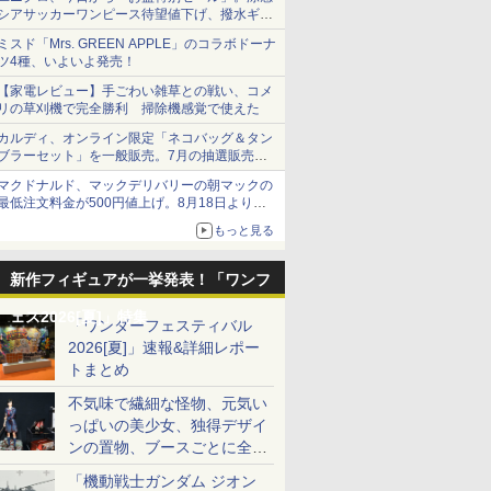
シアサッカーワンピース待望値下げ、撥水ギア
ショーツは1990円に
ミスド「Mrs. GREEN APPLE」のコラボドーナ
ツ4種、いよいよ発売！
【家電レビュー】手ごわい雑草との戦い、コメ
リの草刈機で完全勝利 掃除機感覚で使えた
カルディ、オンライン限定「ネコバッグ＆タン
ブラーセット」を一般販売。7月の抽選販売の
当選無効分
マクドナルド、マックデリバリーの朝マックの
最低注文料金が500円値上げ。8月18日より
1,500円から受付
もっと見る
新作フィギュアが一挙発表！「ワンフ
ェス2026[夏]」特集
「ワンダーフェスティバル
2026[夏]」速報&詳細レポー
トまとめ
不気味で繊細な怪物、元気い
っぱいの美少女、独得デザイ
ンの置物、ブースごとに全く
異なる世界が広がる一般ディ
「機動戦士ガンダム ジオン