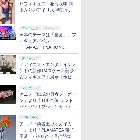
りフィギュア「花海咲季 雨
上がりのアイリス 特訓前
Ver.」が2027年4月に発売
フィギュア
イベント
今年のテーマは「集え」。フ
ィギュアイベント
「TAMASHII NATION
2026」が11月13日より開催
フィギュア
決定
メディコス・エンタテインメ
ントの新作1/4スケール美少
女フィギュアが展示【ホビー
メーカー合同展示会】
フィギュア
アニメ『伝説の勇者ダ・ガー
ン』より「THE合体 ランド
バイソンオプションセット」
が2027年5月に発売
プラモデル
アニメ『勇者王ガオガイガ
ー』より「PLAMATEA 獅子
王凱」が2027年4月に発売