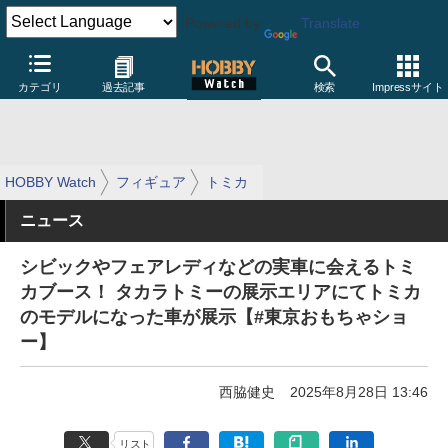
Powered by
Translate
カテゴリ
過去記事
検索
Impressサイト
HOBBY Watch
フィギュア
トミカ
ニュース
シビックやフェアレディなどの実車に会えるトミ
カブース！ タカラトミーの展示エリアにてトミカ
のモデルになった車が展示【#東京おもちゃショ
ー】
西脇健史
2025年8月28日 13:46
リスト