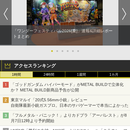
「ワンダーフェスティバル2026[夏]」速報&詳細レポー
トまとめ
●
●
●
●
●
●
アクセスランキング
1時間
24時間
1週間
1カ月
「ゴッドガンダム ハイパーモード」がMETAL BUILDで立体化
か？ METAL BUILD新商品予告が公開
東京マルイ「20式5.56mm小銃」レビュー
自衛隊最新小銃ガスブロ。日本のサバゲーマーで本当によかった
「フルメタル・パニック！」よりカドプラ「アーバレスト」が8
月7日12時より予約開始