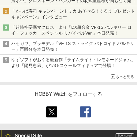
展示中。クロスボーン・バンガードの制式量産機が間もなく発送
【ガンダムベース撮り下ろし】
「かっぱ寿司 キャンペーントミカ あそべる！くるま プレゼント
キャンペーン」インタビュー
子どもが楽しめるかっぱ寿司ならではの体験とコラボの楽しさを
「超時空要塞マクロス」より「DX超合金 VF-1S バルキリー ロ
追求
イ・フォッカースペシャル リバイバルVer.」本日発売！
ハセガワ、プラモデル「VF-1S ストライク バトロイド バルキリ
ー」再販分を本日発売！
ゆずソフトがおくる最新作「ライムライト・レモネードジャム」
より「陽見恵凪」が1/3.5スケールフィギュアで登場！
メガネ姿も表現できるオプションパーツが付属
もっと見る
HOBBY Watch をフォローする
Special Site