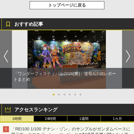
トップページに戻る
おすすめ記事
「ワンダーフェスティバル2026[夏]」速報&詳細レポー
トまとめ
●
●
●
●
●
●
アクセスランキング
1時間
24時間
1週間
1カ月
「RE/100 1/100 デナン・ゾン」のサンプルがガンダムベースに