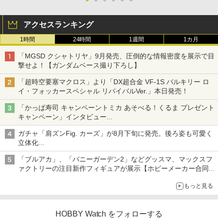
アクセスランキング
1時間
24時間
1週間
1カ月
「MGSD クシャトリヤ」9月発売、圧倒的な情報密度を展示で目
撃せよ！【ガンダムベース撮り下ろし】
「超時空要塞マクロス」より「DX超合金 VF-1S バルキリー ロ
イ・フォッカースペシャル リバイバルVer.」本日発売！
「かっぱ寿司 キャンペーントミカ あそべる！くるま プレゼント
キャンペーン」インタビュー
子どもが楽しめるかっぱ寿司ならではの体験とコラボの楽しさを
ガチャ「肩ズンFig. カーズ」が8月下旬に発売。後ろ姿も可愛く
追求
立体化
ライトニング・マックィーンやメーターなど4種がラインナップ
「ブルアカ」、「バニーガーデン2」などグッスマ、マックスフ
ァクトリーの注目新作フィギュアが展示【ホビーメーカー合同展
示会】
もっと見る
HOBBY Watch をフォローする