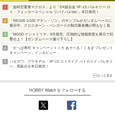
「超時空要塞マクロス」より「DX超合金 VF-1S バルキリー ロ
イ・フォッカースペシャル リバイバルVer.」本日発売！
「RE/100 1/100 デナン・ゾン」のサンプルがガンダムベースに
展示中。クロスボーン・バンガードの制式量産機が間もなく発送
【ガンダムベース撮り下ろし】
「MGSD クシャトリヤ」9月発売、圧倒的な情報密度を展示で目
撃せよ！【ガンダムベース撮り下ろし】
「かっぱ寿司 キャンペーントミカ あそべる！くるま プレゼント
キャンペーン」インタビュー
子どもが楽しめるかっぱ寿司ならではの体験とコラボの楽しさを
ハセガワ、プラモデル「VF-1S ストライク バトロイド バルキリ
追求
ー」再販分を本日発売！
もっと見る
HOBBY Watch をフォローする