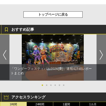
トップページに戻る
おすすめ記事
「ワンダーフェスティバル2026[夏]」速報&詳細レポー
トまとめ
●
●
●
●
●
●
アクセスランキング
1時間
24時間
1週間
1カ月