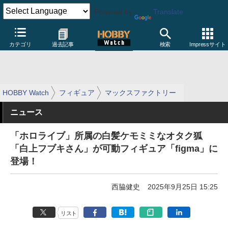
Powered by
Translate
カテゴリ
過去記事
検索
Impressサイト
HOBBY Watch
フィギュア
マックスファクトリー
ニュース
「ホロライブ」所属の白髪ケモミミなオタク狐
「白上フブキさん」が可動フィギュア「figma」に
登場！
西脇健史
2025年9月25日 15:25
リスト