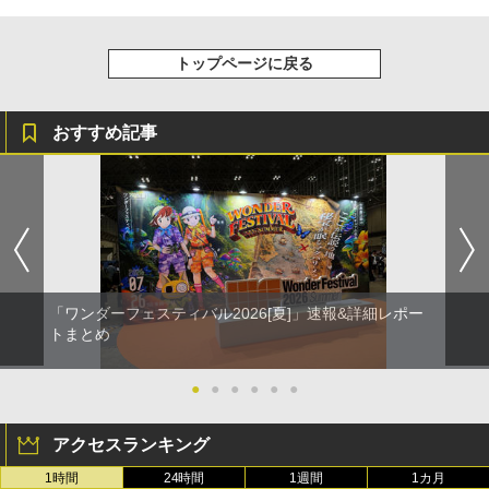
トップページに戻る
おすすめ記事
「ワンダーフェスティバル2026[夏]」速報&詳細レポー
トまとめ
●
●
●
●
●
●
アクセスランキング
1時間
24時間
1週間
1カ月