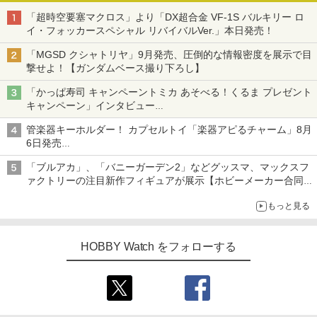
「超時空要塞マクロス」より「DX超合金 VF-1S バルキリー ロ
イ・フォッカースペシャル リバイバルVer.」本日発売！
「MGSD クシャトリヤ」9月発売、圧倒的な情報密度を展示で目
撃せよ！【ガンダムベース撮り下ろし】
「かっぱ寿司 キャンペーントミカ あそべる！くるま プレゼント
キャンペーン」インタビュー
子どもが楽しめるかっぱ寿司ならではの体験とコラボの楽しさを
管楽器キーホルダー！ カプセルトイ「楽器アピるチャーム」8月
追求
6日発売
チューバ、テナサクなど5種各3色
「ブルアカ」、「バニーガーデン2」などグッスマ、マックスフ
ァクトリーの注目新作フィギュアが展示【ホビーメーカー合同展
示会】
もっと見る
HOBBY Watch をフォローする