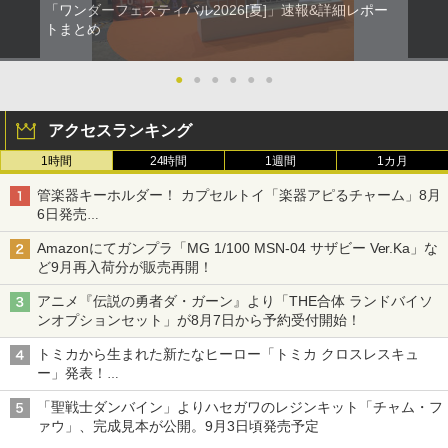
「ワンダーフェスティバル2026[夏]」速報&詳細レポー
トまとめ
●
●
●
●
●
●
アクセスランキング
1時間
24時間
1週間
1カ月
管楽器キーホルダー！ カプセルトイ「楽器アピるチャーム」8月
6日発売
チューバ、テナサクなど5種各3色
Amazonにてガンプラ「MG 1/100 MSN-04 サザビー Ver.Ka」な
ど9月再入荷分が販売再開！
アニメ『伝説の勇者ダ・ガーン』より「THE合体 ランドバイソ
ンオプションセット」が8月7日から予約受付開始！
トミカから生まれた新たなヒーロー「トミカ クロスレスキュ
ー」発表！
詳細は後日公開予定
「聖戦士ダンバイン」よりハセガワのレジンキット「チャム・フ
ァウ」、完成見本が公開。9月3日頃発売予定