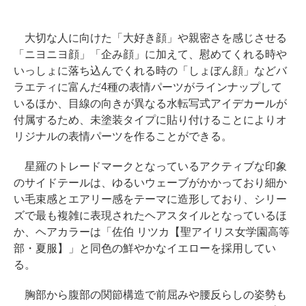
大切な人に向けた「大好き顔」や親密さを感じさせる
「ニヨニヨ顔」「企み顔」に加えて、慰めてくれる時や
いっしょに落ち込んでくれる時の「しょぼん顔」などバ
ラエティに富んだ4種の表情パーツがラインナップして
いるほか、目線の向きが異なる水転写式アイデカールが
付属するため、未塗装タイプに貼り付けることによりオ
リジナルの表情パーツを作ることができる。
星羅のトレードマークとなっているアクティブな印象
のサイドテールは、ゆるいウェーブがかかっており細か
い毛束感とエアリー感をテーマに造形しており、シリー
ズで最も複雑に表現されたヘアスタイルとなっているほ
か、ヘアカラーは「佐伯 リツカ【聖アイリス女学園高等
部・夏服】」と同色の鮮やかなイエローを採用してい
る。
胸部から腹部の関節構造で前屈みや腰反らしの姿勢も