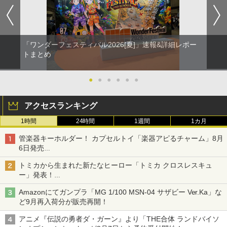
「ワンダーフェスティバル2026[夏]」速報&詳細レポー
トまとめ
●
●
●
●
●
●
アクセスランキング
1時間
24時間
1週間
1カ月
管楽器キーホルダー！ カプセルトイ「楽器アピるチャーム」8月
6日発売
チューバ、テナサクなど5種各3色
トミカから生まれた新たなヒーロー「トミカ クロスレスキュ
ー」発表！
詳細は後日公開予定
Amazonにてガンプラ「MG 1/100 MSN-04 サザビー Ver.Ka」な
ど9月再入荷分が販売再開！
アニメ『伝説の勇者ダ・ガーン』より「THE合体 ランドバイソ