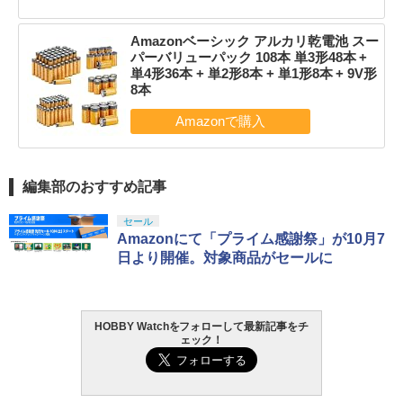
Amazonベーシック アルカリ乾電池 スー
パーバリューパック 108本 単3形48本 +
単4形36本 + 単2形8本 + 単1形8本 + 9V形
8本
編集部のおすすめ記事
セール
Amazonにて「プライム感謝祭」が10月7
日より開催。対象商品がセールに
HOBBY Watchをフォローして最新記事をチ
ェック！