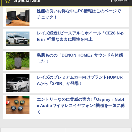
Special Site
性能の良いお得な中古PC情報はこのページで
チェック！
レイズ鍛造1ピースアルミホイール「CE28 N-p
lus」軽量なままに剛性を向上
鳥肌ものの「DENON HOME」サウンドを体感
した！
レイズのプレミアムカー向けブランドHOMUR
Aから「2×9R」が登場！
エントリーなのに脅威の実力!「Osprey」Nobl
e Audioワイヤレスイヤフォン4機種を一気に聴
く