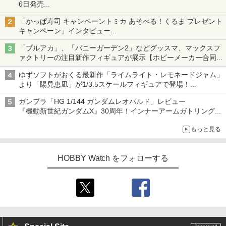
6日発売
チューバ、テナサクなど5種各3色
「かっぱ寿司 キャンペーントミカ あそべる！くるま プレゼント
キャンペーン」インタビュー
子どもが楽しめるかっぱ寿司ならではの体験とコラボの楽しさを
「ブルアカ」、「バニーガーデン2」などグッスマ、マックスフ
追求
ァクトリーの注目新作フィギュアが展示【ホビーメーカー合同展
示会】
ゆずソフトがおくる最新作「ライムライト・レモネードジャム」
より「陽見恵凪」が1/3.5スケールフィギュアで登場！
メガネ姿も表現できるオプションパーツが付属
ガンプラ「HG 1/144 ガンダムレオパルド」レビュー
『機動新世紀ガンダムX』30周年！インナーアームガトリングの
変形機構まで再現し最新フォーマットでキット化！
もっと見る
HOBBY Watch をフォローする