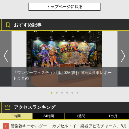
トップページに戻る
おすすめ記事
「ワンダーフェスティバル2026[夏]」速報&詳細レポー
トまとめ
●
●
●
●
●
●
アクセスランキング
1時間
24時間
1週間
1カ月
管楽器キーホルダー！ カプセルトイ「楽器アピるチャーム」8月