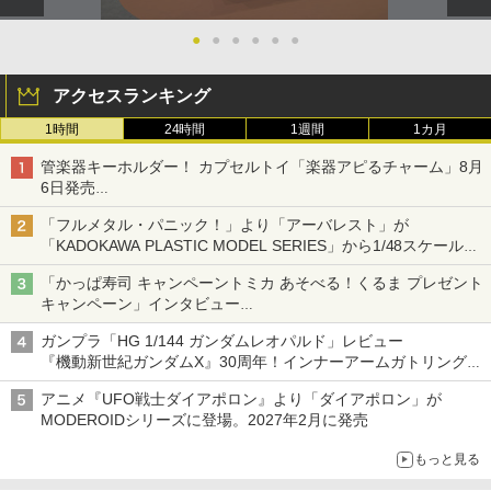
●
●
●
●
●
●
アクセスランキング
1時間
24時間
1週間
1カ月
管楽器キーホルダー！ カプセルトイ「楽器アピるチャーム」8月
6日発売
チューバ、テナサクなど5種各3色
「フルメタル・パニック！」より「アーバレスト」が
「KADOKAWA PLASTIC MODEL SERIES」から1/48スケールで
登場！
「かっぱ寿司 キャンペーントミカ あそべる！くるま プレゼント
キャンペーン」インタビュー
子どもが楽しめるかっぱ寿司ならではの体験とコラボの楽しさを
ガンプラ「HG 1/144 ガンダムレオパルド」レビュー
追求
『機動新世紀ガンダムX』30周年！インナーアームガトリングの
変形機構まで再現し最新フォーマットでキット化！
アニメ『UFO戦士ダイアポロン』より「ダイアポロン」が
MODEROIDシリーズに登場。2027年2月に発売
もっと見る