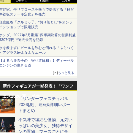
時間
24時間
1週間
1カ月
吉野家、牛リブロースを熱々で提供する「極旨
牛鉄板ステーキ定食」を発売
鎌倉紅谷「クルミッ子」“切り落とし”をオンラ
インショップで限定販売
ホンダ、2027年3月期第1四半期決算の営業利益
5307億円で過去最高を記録
水を飲まずにビールを飲むと倒れる「ふらつく
ビアグラスbyよなよなエール」
【まるも亜希子の「寄り道日和」】ディーゼル
エンジンの生きる道
もっと見る
新作フィギュアが一挙発表！「ワンフ
ェス2026[夏]」特集
「ワンダーフェスティバル
2026[夏]」速報&詳細レポー
トまとめ
不気味で繊細な怪物、元気い
っぱいの美少女、独得デザイ
ンの置物、ブースごとに全く