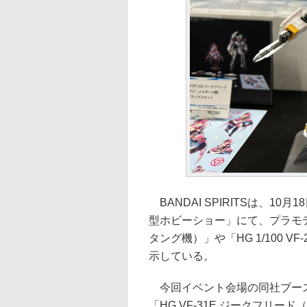
BANDAI SPIRITSは、10
型ホビーショー」にて、プラモデル
タング機）」や「HG 1/100 
示している。
今回イベント会場の同社ブース
「HG VF-31E ジークフリ