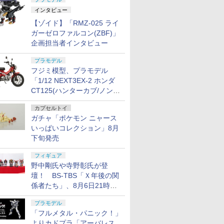
インタビュー
【ゾイド】「RMZ-025 ライ
ガーゼロファルコン(ZBF)」
企画担当者インタビュー
プラモデル
フジミ模型、プラモデル
「1/12 NEXT3EX-2 ホンダ
CT125(ハンターカブ/ノンカ
ラー) 特別仕様(オプションパ
カプセルトイ
ーツ付き)」本日出荷開始！
ガチャ「ポケモン ニャース
いっぱいコレクション」8月
下旬発売
フィギュア
野中剛氏や寺野彰氏が登
壇！ BS-TBS「Ｘ年後の関
係者たち」、8月6日21時放
送分のテーマは「超合金」！
プラモデル
「フルメタル・パニック！」
よりカドプラ「アーバレス