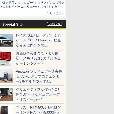
「爆走兄弟レッツ＆ゴー!!」よりスピンコブラと
「METAL ROBOT魂 ＜SIDE MS＞ キャバリア
プロトセイバーエボリューションがトミカで登
ーアイフリッド」も同時予約開始
場
もっと見る
Special Site
レイズ鍛造1ピースアルミホ
イール「CE28 N-plus」軽量
なままに剛性を向上
お値段そのままでメモリ倍
増！メモリ32GBの「お得な
ゲーミングノート」
Amazon プライムデー過去最
安! Anker注目プロジェクタ
ー3モデルを使ってみた
クリエイティブが作った2万
円台の“小さなピュアオーデ
ィオスピーカー”
マウス、RTX 5060 Ti搭載ゲ
ーミングPCが7万5,000円オ