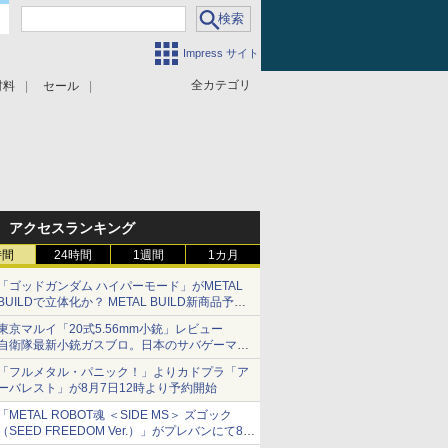
Impress サイト
全カテゴリ
材料
セール
アクセスランキング
時間
24時間
1週間
1カ月
「ゴッドガンダム ハイパーモード」がMETAL
BUILDで立体化か？ METAL BUILD新商品予告
が公開
東京マルイ「20式5.56mm小銃」レビュー
自衛隊最新小銃ガスブロ。日本のサバゲーマー
で本当によかった
「フルメタル・パニック！」よりカドプラ「ア
ーバレスト」が8月7日12時より予約開始
「METAL ROBOT魂 ＜SIDE MS＞ ズゴック
（SEED FREEDOM Ver.）」がプレバンにて8月
6日予約開始