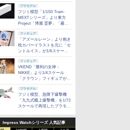
に発売
プラモデル
フジミ模型「1/150 Train-
MEXTシリーズ」より東方
Project「博麗 霊夢」「霧雨
魔理沙」のリーファーコンテ
フィギュア
ナが11月に発売
「アズールレーン」より抱き
枕カバーイラストを元に「セ
ントルイス」が1/6スケール
フィギュア化
フィギュア
VKEND「勝利の女神：
NIKKE」より1/4スケール
「クラウン」フィギュアが
2027年5月発売
プラモデル
フジミ模型、急降下爆撃機
「九九式艦上爆撃機」を1/72
スケールで再現したプラモデ
ルを11月に発売
Impress Watchシリーズ 人気記事