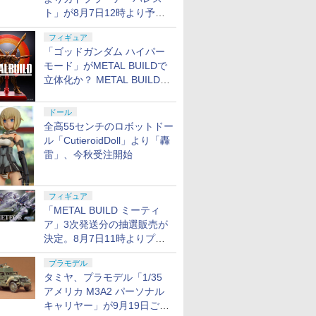
ト」が8月7日12時より予約
開始
フィギュア
「ゴッドガンダム ハイパー
モード」がMETAL BUILDで
立体化か？ METAL BUILD新
商品予告が公開
ドール
全高55センチのロボットドー
ル「CutieroidDoll」より「轟
雷」、今秋受注開始
フィギュア
「METAL BUILD ミーティ
ア」3次発送分の抽選販売が
決定。8月7日11時よりプレ
バンにて受付開始
プラモデル
タミヤ、プラモデル「1/35
アメリカ M3A2 パーソナル
キャリヤー」が9月19日ごろ