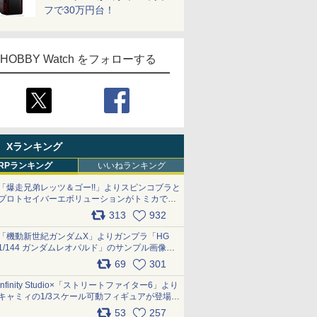
フで30万円台！
HOBBY Watch をフォローする
Xランキング
RPランキング
いいねランキング
「爆走兄弟レッツ＆ゴー!!」よりスピンコブラと
プロトセイバーエボリューションがトミカで登
場 pic.x.com/9paC75M2iL
313
932
「機動新世紀ガンダムX」よりガンプラ「HG
1/144 ガンダムレオパルド」のサンプル画像が
公開！ 8月8日発売予定
69
301
pic.x.com/lTnGoAKCSY
Infinity Studio×「ストリートファイター6」より
キャミィの1/3スケール可動フィギュアが登場
pic.x.com/Eam6ArWJLs
53
257