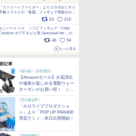
「ストリートファイター」よりコラボおくすり
手帳イラストの「春麗」フィギュア再販分が本
日出荷開始 pic.x.com/toUc1MHr41
53
215
エンバートイズ、ソフビフィギュア「Chibi
Creature ポプ子 & ピピ美 Spacesuit Ver.」の発
売中止を発表 pic.x.com/Ri45iFeYjn
46
94
もっと見る
新記事
セール
トイガン
【Amazonセール】火花演出
や連射が楽しめる電動ウォー
ターガンがお買い得！ シー
ルド付きセットや、2丁セッ
フィギュア
トが登場
「ホロライブプロダクショ
ン」より「POP UP PARADE
雪花ラミィ」本日出荷開始！
プラモデル