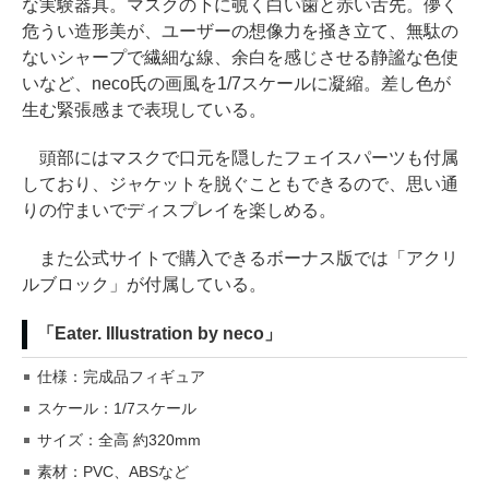
な実験器具。マスクの下に覗く白い歯と赤い舌先。儚く
危うい造形美が、ユーザーの想像力を掻き立て、無駄の
ないシャープで繊細な線、余白を感じさせる静謐な色使
いなど、neco氏の画風を1/7スケールに凝縮。差し色が
生む緊張感まで表現している。
頭部にはマスクで口元を隠したフェイスパーツも付属
しており、ジャケットを脱ぐこともできるので、思い通
りの佇まいでディスプレイを楽しめる。
また公式サイトで購入できるボーナス版では「アクリ
ルブロック」が付属している。
「Eater. Illustration by neco」
仕様：完成品フィギュア
スケール：1/7スケール
サイズ：全高 約320mm
素材：PVC、ABSなど