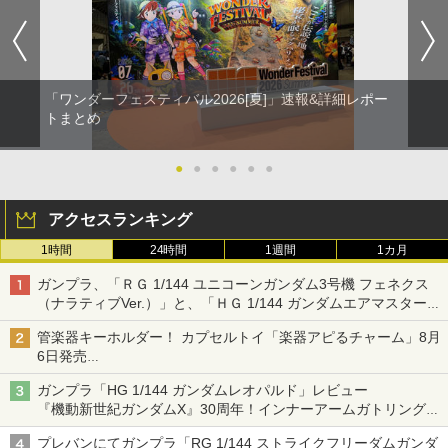
「ワンダーフェスティバル2026[夏]」速報&詳細レポー
トまとめ
●
●
●
●
●
●
アクセスランキング
1時間
24時間
1週間
1カ月
ガンプラ、「ＲＧ 1/144 ユニコーンガンダム3号機 フェネクス
（ナラティブVer.）」と、「ＨＧ 1/144 ガンダムエアマスターバ
ースト」再販
管楽器キーホルダー！ カプセルトイ「楽器アピるチャーム」8月
6日発売
チューバ、テナサクなど5種各3色
ガンプラ「HG 1/144 ガンダムレオパルド」レビュー
『機動新世紀ガンダムX』30周年！インナーアームガトリングの
変形機構まで再現し最新フォーマットでキット化！
プレバンにてガンプラ「RG 1/144 ストライクフリーダムガンダ