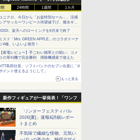
時間
24時間
1週間
1カ月
ユニクロ、今日から「お盆特別セール」。涼感
シアサッカーワンピース待望値下げ、撥水ギア
ショーツは1990円に
KDDI、楽天へのローミングを9月末で終了
ミスド「Mrs. GREEN APPLE」のコラボドーナ
ツ4種、いよいよ発売！
【家電レビュー】手ごわい雑草との戦い、コメ
リの草刈機で完全勝利 掃除機感覚で使えた
NTT島田社長、ソフトバンクのセブン出資に「d
ポイント使えるようにして」
もっと見る
新作フィギュアが一挙発表！「ワンフ
ェス2026[夏]」特集
「ワンダーフェスティバル
2026[夏]」速報&詳細レポー
トまとめ
不気味で繊細な怪物、元気い
っぱいの美少女、独得デザイ