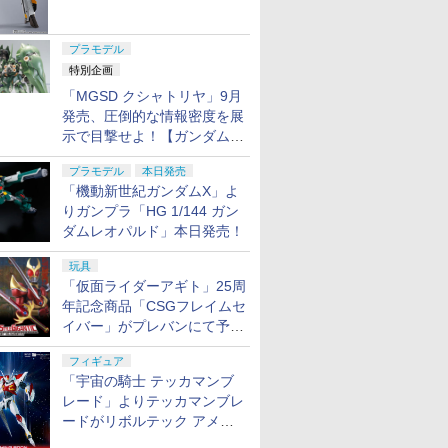
ャル リバイバルVer.」本日発
売！
プラモデル
特別企画
「MGSD クシャトリヤ」9月
発売、圧倒的な情報密度を展
示で目撃せよ！【ガンダムベ
ース撮り下ろし】
プラモデル
本日発売
「機動新世紀ガンダムX」よ
りガンプラ「HG 1/144 ガン
ダムレオパルド」本日発売！
玩具
「仮面ライダーアギト」25周
年記念商品「CSGフレイムセ
イバー」がプレバンにて予約
開始
フィギュア
「宇宙の騎士 テッカマンブ
レード」よりテッカマンブレ
ードがリボルテック アメイ
ジング・ヤマグチで商品化決