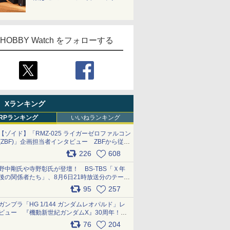
HOBBY Watch をフォローする
Xランキング
RPランキング
いいねランキング
【ゾイド】「RMZ-025 ライガーゼロファルコン
(ZBF)」企画担当者インタビュー ZBFから従来
デザインまで再現可能なボリューム満点のキッ
226
608
ト pic.x.com/6zOqQAQKkX
野中剛氏や寺野彰氏が登壇！ BS-TBS「Ｘ年
後の関係者たち」、8月6日21時放送分のテーマ
は「超合金」！ pic.x.com/uWyt1uyuFm
95
257
ガンプラ「HG 1/144 ガンダムレオパルド」レ
ビュー 『機動新世紀ガンダムX』30周年！イ
ンナーアームガトリングの変形機構まで再現し
76
204
最新フォーマットでキット化！