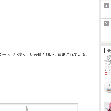
最
ーらしい凛々しい表情も細かく造形されている。