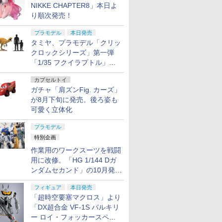
NIKKE CHAPTER8」本日よ
り順次発売！
プラモデル
本日発売
タミヤ、プラモデル「クリッ
クロックシリーズ」第一弾
「1/35 フクイラプトル」本
日発売！
カプセルトイ
ガチャ「肩ズンFig. カーズ」
が8月下旬に発売。後ろ姿も
可愛く立体化
プラモデル
特別企画
作業用のワークスーツを戦闘
用に改修。「HG 1/144 Dガ
ンダムセカンド」の10月発送
分が予約受付中【ガンダムベ
フィギュア
本日発売
ース撮り下ろし】
「超時空要塞マクロス」より
「DX超合金 VF-1S バルキリ
ー ロイ・フォッカースペシ