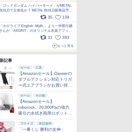
pic.x.com/nszPIDTpbg
「ゴッドガンダム ハイパーモード」がMETAL
BUILDで立体化か？ METAL BUILD新商品予告
が公開 pic.x.com/HIcLLIM3ar
35
134
「ホロライブ English -Myth-」より一伊那尓栖
さんが「AXGRIT」のオリジナル衣装でフィギ
ュア化 pic.x.com/YMGhdIAzNa
31
393
もっと見る
新記事
セール
工具
【Amazonセール】Oasserの
ダブルアクション対応トリガ
ー式エアブラシがお買い得価
格で登場！
セール
その他
【Amazonセール】
roborock、20,000Paの強力
吸引の水拭き両用ロボット掃
除機「Qrevo Curv 2 Flow」
プライズ
本日発売
がお買い得！
「一番くじ 勝利の女神：