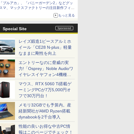
「ブルアカ」、「バニーガーデン2」などグッ
種がラインナップ
スマ、マックスファクトリーの注目新作フィギ
ュアが展示【ホビーメーカー合同展示会】
もっと見る
Special Site
レイズ鍛造1ピースアルミホ
イール「CE28 N-plus」軽量
なままに剛性を向上
エントリーなのに脅威の実
力!「Osprey」Noble Audioワ
イヤレスイヤフォン4機種を
一気に聴く
マウス、RTX 5060 Ti搭載ゲ
ーミングPCが7万5,000円オ
フで30万円台！
メモリ32GBでも予算内。産
経新聞社がAMD Ryzen搭載
dynabookを2千台導入
性能の良いお得な中古PC情
報はこのページでチェック！