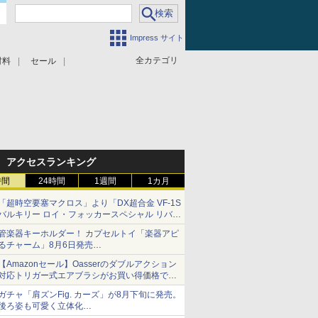
Impress サイト
全カテゴリ
材料
セール
アクセスランキング
時間
24時間
1週間
1カ月
「超時空要塞マクロス」より「DX超合金 VF-1S
バルキリー ロイ・フォッカースペシャル リバイ
バルVer.」本日発売！
管楽器キーホルダー！ カプセルトイ「楽器アピ
るチャーム」8月6日発売
チューバ、テナサクなど5種各3色
【Amazonセール】Oasserのダブルアクション
対応トリガー式エアブラシがお買い得価格で登
場！
ガチャ「肩ズンFig. カーズ」が8月下旬に発売。
後ろ姿も可愛く立体化
ライトニング・マックィーンやメーターなど4