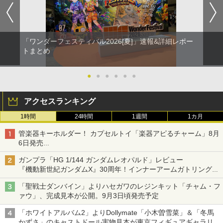
「ワンダーフェスティバル2026[夏]」速報&詳細レポー
トまとめ
●
●
●
●
●
●
アクセスランキング
1時間
24時間
1週間
1カ月
管楽器キーホルダー！ カプセルトイ「楽器アピるチャーム」8月
6日発売
チューバ、テナサクなど5種各3色
ガンプラ「HG 1/144 ガンダムレオパルド」レビュー
『機動新世紀ガンダムX』30周年！インナーアームガトリングの
変形機構まで再現し最新フォーマットでキット化！
「聖戦士ダンバイン」よりハセガワのレジンキット「チャム・フ
ァウ」、完成見本が公開。9月3日頃発売予定
「ホワイトアルバム2」よりDollymate「小木曽雪菜」＆「冬馬
かずさ」のキャストドール実物見本が東京フィギュアギャラリー