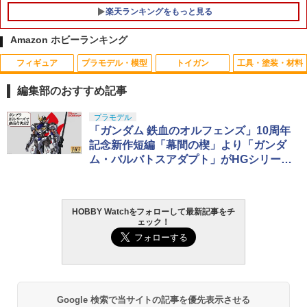
イク 自転車モチーフ ロードバイク フィ
楽天ランキングをもっと見る
ギュア プラモデル アニメグッズ 雑貨 自
転車 グッズ プレゼント
Amazon ホビーランキング
￥2,000
フィギュア
プラモデル・模型
トイガン
工具・塗装・材料
タカラトミー ロングタイプトミカ No．
1
145 名古屋市消防局 30m級先端屈折式は
編集部のおすすめ記事
しご車
TAMASHII NATIONS S.H.フィギュアー
BANDAI SPIRITS(バンダイ スピリッツ)
東京マルイ (TOKYO MARUI) ガスブロー
LOCTITE(ロックタイト) シールはがし
プラモデル
1
1
1
1
￥730
ツ（真骨彫製法） 仮面ライダーBLACK
30MS SIS-J00 メルンジャ[カラーA] 色
バックマシンガン No.14 20式 5.56mm
プレミアム 220ml
「ガンダム 鉄血のオルフェンズ」10周年
RX 約150mm PVC&ABS&布製 塗装済み
分け済みプラモデル
小銃 18歳以上 ガスブローバック
記念新作短編「幕間の楔」より「ガンダ
可動フィギュア
￥962
ム・バルバトスアダプト」がHGシリーズ
￥4,200
￥196,900
アーテック 偏光板 55829
2
で商品化決定！
￥11,800
￥374
HOBBY Watchをフォローして最新記事をチ
GSIクレオス Mr.トップコート 水性プレ
BANDAI SPIRITS(バンダイ スピリッツ)
東京マルイ(TOKYO MARUI) No.25 コル
2
2
2
ェック！
ミアムトップコートスプレー 光沢 88ml
タカラトミー(TAKARA TOMY) T-SPAR
機動警察パトレイバー EZY RG 1/48 AV-
ト ガバメント HG 18歳以上エアーHOP
2
ホビー用仕上材 B601
K トランスフォーマー ニューレジェンズ
98Plus (イングラム・プラス) 色分け済
ハンドガン
NL-07 サウンドウェーブ 可動フィギュア
みプラモデル
￥748
￥3,384
ドローン ランディングパッド 直径55cm
3
￥4,440
￥6,600
収納ケース付き パーキング 折りたたみ
式 ドローン駐車パート 着陸マット 防水
Google 検索で当サイトの記事を優先表示させる
加工 ヘリポート ドローンパッド ドロー