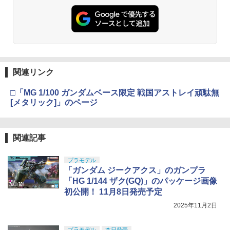
タミヤ クラフトツールシリーズ No.123
ンマット 汚れ防止 砂巻き込み防止
東京マルイ No.10 ハイキャパ5.1 10歳以
3
3
先細薄刃ニッパー (ゲートカット用) プラ
TAMASHII NATIONS S.H.フィギュアー
HG 機動戦士ガンダム00 グラハム専用ユ
上 電動ブローバック フルオート
3
3
モデル用工具 74123
ツ ONE PIECE シャンクス -マリンフォ
ニオンフラッグカスタム 1/144スケール
￥900
ード頂上決戦- 約165mm PVC&ABS&布
色分け済みプラモデル
￥3,815
製 塗装済み可動フィギュア
￥2,781
￥1,800
￥8,918
2mmアルミロックナット（ブラック5
4
個） 95719 ミニ四駆パーツ【予約】
東京マルイ コルトパイソン 357マグナム
4
関連リンク
マジ・スク+保護キャップセット
4インチ ブラックモデル 10歳以上エアー
4
BANDAI SPIRITS(バンダイ スピリッツ)
HOPリボルバー エアコッキング
￥495
4
□「MG 1/100 ガンダムベース限定 戦国アストレイ頑駄無
TAMASHII NATIONS S.H.フィギュアー
HGAW 機動新世紀ガンダムX ガンダムエ
￥2,600
4
[メタリック]」のページ
ツ 攻殻機動隊 THE GHOST IN THE SHE
アマスター 1/144スケール 色分け済みプ
￥4,486
LL 草薙素子 約140mm PVC&ABS製 塗
ラモデル
装済み可動フィギュア
アンパンマン おふろでピッピ! アンパン
5
￥3,100
マンの10までかぞえるえほんおもちゃ こ
関連記事
￥9,000
ども 子供 知育 勉強 1歳6ヶ月
東京マルイ(TOKYO MARUI) No.21 H&K
5
シリコンモールド クロムハート 4種 6.7×
5
USP HG 18歳以上エアーHOPハンドガン
3.6cm 柄型枠 爪飾り作成 多寸法設計 立
プラモデル
￥1,190
体彫刻 耐久 繰返し ハンドメイドネイル
BANDAI SPIRITS(バンダイスピリッツ)
「ガンダム ジークアクス」のガンプラ
￥3,409
5
(Bタイプ)
TAMASHII NATIONS オリジン・オブ・
30MS SIS-H00 セスティエ[カラーC] 色
5
「HG 1/144 ザク(GQ)」のパッケージ画像
バルキリー 超時空要塞マクロス VF-1J
分け済みプラモデル
初公開！ 11月8日発売予定
￥499
バルキリー45th Anniv. 約225mm ABS&
ダイキャスト製 塗装済み可動フィギュア
￥4,500
2025年11月2日
￥21,950
プラモデル
本日発売