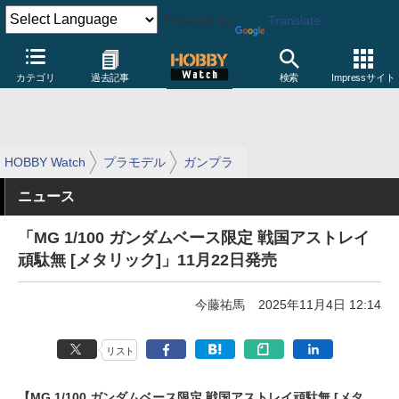
Powered by
Translate
カテゴリ
過去記事
検索
Impressサイト
HOBBY Watch
プラモデル
ガンプラ
ニュース
「MG 1/100 ガンダムベース限定 戦国アストレイ
頑駄無 [メタリック]」11月22日発売
今藤祐馬
2025年11月4日 12:14
リスト
【MG 1/100 ガンダムベース限定 戦国アストレイ頑駄無 [メタ