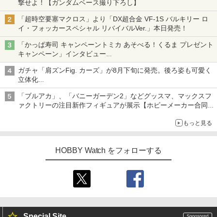
撃せよ！【ガンダムベース撮り下ろし】
「超時空要塞マクロス」より「DX超合金 VF-1S バルキリー ロ
イ・フォッカースペシャル リバイバルVer.」本日発売！
「かっぱ寿司 キャンペーントミカ あそべる！くるま プレゼント
キャンペーン」インタビュー
子どもが楽しめるかっぱ寿司ならではの体験とコラボの楽しさを
ガチャ「肩ズンFig. カーズ」が8月下旬に発売。後ろ姿も可愛く
追求
立体化
ライトニング・マックィーンやメーターなど4種がラインナップ
「ブルアカ」、「バニーガーデン2」などグッスマ、マックスフ
ァクトリーの注目新作フィギュアが展示【ホビーメーカー合同展
示会】
もっと見る
HOBBY Watch をフォローする
Special Site