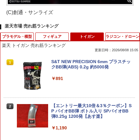
(C)創通・サンライズ
楽天市場 売れ筋ランキング
プラモデル・模型
フィギュア
トイガン
ラジコン・ドローン
楽天 トイガン 売れ筋ランキング
更新日時：2026/08/08 15:05
1/32 トヨタ セリカ LB 1600GT ホワイ
送料無料◆ダイアクロン トレッドヴァー
S&T NEW PRECISION 6mm プラスチッ
1
1
1
トスピリット プラモデル[ハセガワ]《発
サルター/CU (陸上機甲部隊 Ver.) タカラ
クBB弾(ABS) 0.2g 約5000発
売済・在庫品》
トミー T-SPARK 【1月予約】
￥891
￥1,690
￥8,380
【エントリー最大10倍＆3％クーポン】S
【当店独自で＋P10倍★要エントリー】
メディコム・トイ MAFEX PENNYWISE
2
2
2
P バイオBB弾 ボトル入り SPバイオBB
【中古】[PTM] (再販) 30MS SIS-A00 ル
フィギュア
弾0.25g 1200発【あす楽】
ルチェ[カラーC] 30 MINUTES MISSION
S(サーティミニッツミッションズ) プラ
￥8,965
モデル(5062061) バンダイスピリッツ(2
￥1,190
0250918)