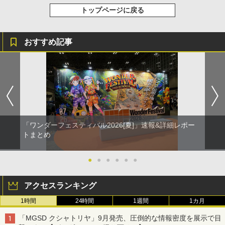
トップページに戻る
おすすめ記事
「ワンダーフェスティバル2026[夏]」速報&詳細レポー
トまとめ
●
●
●
●
●
●
アクセスランキング
1時間
24時間
1週間
1カ月
「MGSD クシャトリヤ」9月発売、圧倒的な情報密度を展示で目