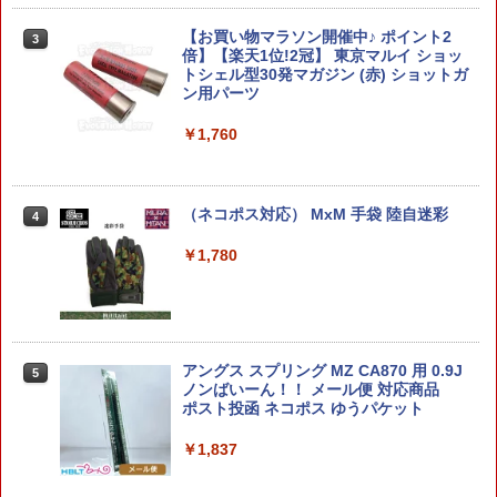
￥1,700
S.H.Figuarts 攻殻機動隊 草薙素子 バン
【お買い物マラソン開催中♪ ポイント2
3
3
ダイスピリッツ フィギュア 【1月予約】
倍】【楽天1位!2冠】 東京マルイ ショッ
トシェル型30発マガジン (赤) ショットガ
ン用パーツ
【プラモ☆特価】ポケットモンスター グ
￥8,980
3
ッズ ポケモンプラモコレクション No.59
セレクトシリーズ ミライドン 【新品未
￥1,760
開封】【アニメイト公式】【402】
￥1,710
送料無料◆G.M.G. COLLECTION 13〜1
4
5 機動戦士ガンダム ジオン公国軍 黒い三
（ネコポス対応） MxM 手袋 陸自迷彩
4
連星 3種セット (ガイア/オルテガ/マッシ
ュ) ノーマルスーツVer. メガハウス フィ
￥1,780
ギュア （ZF167849）
HG 1/144 『機動戦士ガンダム 鉄血のオ
4
ルフェンズ』 ガンダムバルバトスルプス
￥10,280
レクス (プラモデル)
￥1,870
アングス スプリング MZ CA870 用 0.9J
5
『王者栄耀』 卓越級・コウゲイ・無尽星
ノンばいーん！！ メール便 対応商品
5
芒(STARSHOOTER) (可動フィギュア)
ポスト投函 ネコポス ゆうパケット
送料無料 バイシクル 自転車模型 自転車
5
￥11,000
￥1,837
ミニチュア 自転車玩具 ダイキャストバ
イクモデル おもちゃ 自転車 雑貨 自転車
ギフト 自転車好き プレゼント ロードバ