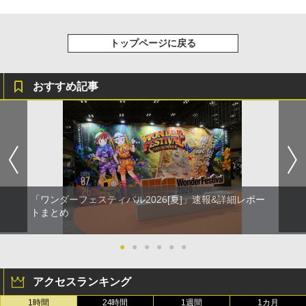
トップページに戻る
おすすめ記事
「ワンダーフェスティバル2026[夏]」速報&詳細レポー
トまとめ
●
●
●
●
●
●
アクセスランキング
1時間
24時間
1週間
1カ月