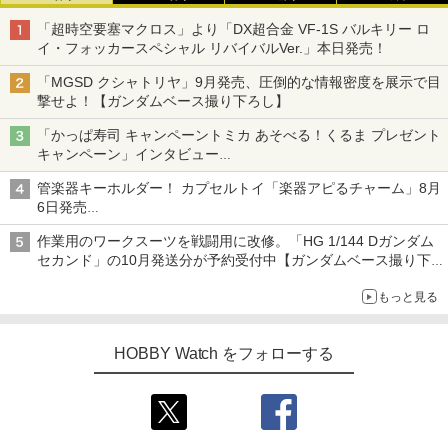
「超時空要塞マクロス」より「DX超合金 VF-1S バルキリー ロ
イ・フォッカースペシャル リバイバルVer.」本日発売！
「MGSD クシャトリヤ」9月発売、圧倒的な情報密度を展示で目
撃せよ！【ガンダムベース撮り下ろし】
「かっぱ寿司 キャンペーントミカ あそべる！くるま プレゼント
キャンペーン」インタビュー
子どもが楽しめるかっぱ寿司ならではの体験とコラボの楽しさを
管楽器キーホルダー！ カプセルトイ「楽器アピるチャーム」8月
追求
6日発売
チューバ、テナサクなど5種各3色
作業用のワークスーツを戦闘用に改修。「HG 1/144 Dガンダム
セカンド」の10月発送分が予約受付中【ガンダムベース撮り下
ろし】
もっと見る
HOBBY Watch をフォローする