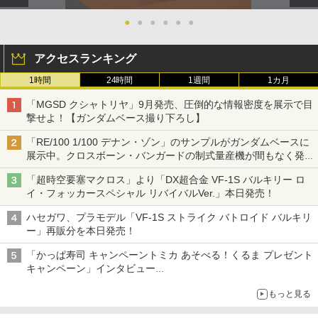
●
●
●
●
●
●
アクセスランキング
1時間
24時間
1週間
1カ月
「MGSD クシャトリヤ」9月発売、圧倒的な情報密度を展示で目
撃せよ！【ガンダムベース撮り下ろし】
「RE/100 1/100 デナン・ゾン」のサンプルがガンダムベースに
展示中。クロスボーン・バンガードの制式量産機が間もなく発送
【ガンダムベース撮り下ろし】
「超時空要塞マクロス」より「DX超合金 VF-1S バルキリー ロ
イ・フォッカースペシャル リバイバルVer.」本日発売！
ハセガワ、プラモデル「VF-1S ストライク バトロイド バルキリ
ー」再販分を本日発売！
「かっぱ寿司 キャンペーントミカ あそべる！くるま プレゼント
キャンペーン」インタビュー
子どもが楽しめるかっぱ寿司ならではの体験とコラボの楽しさを
もっと見る
追求