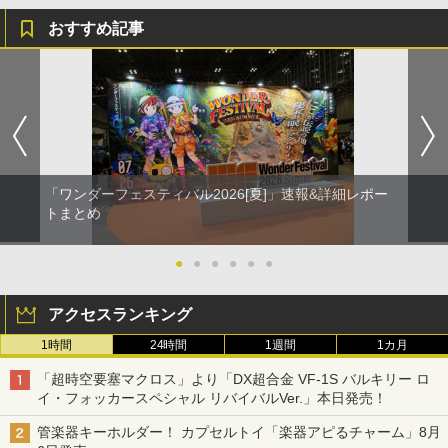
おすすめ記事
「ワンダーフェスティバル2026[夏]」速報&詳細レポー
トまとめ
●
●
●
●
●
●
アクセスランキング
1時間
24時間
1週間
1カ月
「超時空要塞マクロス」より「DX超合金 VF-1S バルキリー ロ
イ・フォッカースペシャル リバイバルVer.」本日発売！
管楽器キーホルダー！ カプセルトイ「楽器アピるチャーム」8月