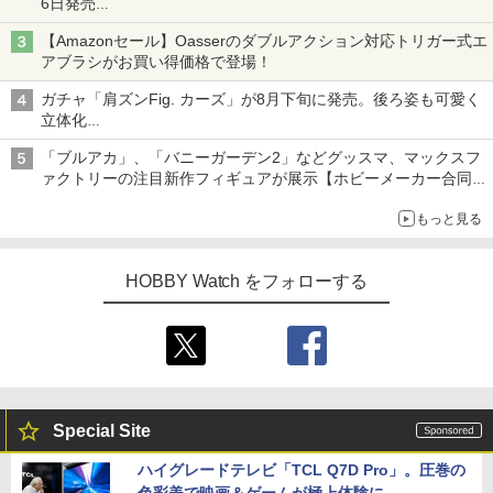
6日発売
チューバ、テナサクなど5種各3色
【Amazonセール】Oasserのダブルアクション対応トリガー式エ
アブラシがお買い得価格で登場！
ガチャ「肩ズンFig. カーズ」が8月下旬に発売。後ろ姿も可愛く
立体化
ライトニング・マックィーンやメーターなど4種がラインナップ
「ブルアカ」、「バニーガーデン2」などグッスマ、マックスフ
ァクトリーの注目新作フィギュアが展示【ホビーメーカー合同展
示会】
もっと見る
HOBBY Watch をフォローする
Special Site
ハイグレードテレビ「TCL Q7D Pro」。圧巻の