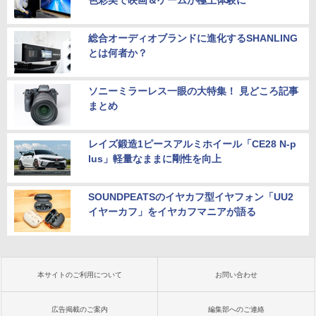
色彩美で映画＆ゲームが極上体験に
総合オーディオブランドに進化するSHANLING
とは何者か？
ソニーミラーレス一眼の大特集！ 見どころ記事
まとめ
レイズ鍛造1ピースアルミホイール「CE28 N-p
lus」軽量なままに剛性を向上
SOUNDPEATSのイヤカフ型イヤフォン「UU2
イヤーカフ」をイヤカフマニアが語る
本サイトのご利用について
お問い合わせ
広告掲載のご案内
編集部へのご連絡