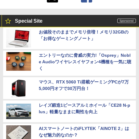
Special Site
お値段そのままでメモリ倍増！メモリ32GBの
「お得なゲーミングノート」
エントリーなのに脅威の実力!「Osprey」Nobl
e Audioワイヤレスイヤフォン4機種を一気に聴
く
マウス、RTX 5060 Ti搭載ゲーミングPCが7万
5,000円オフで30万円台！
レイズ鍛造1ピースアルミホイール「CE28 N-p
lus」軽量なままに剛性を向上
AIスマートノートのiFLYTEK「AINOTE 2」は
なぜ魅力的なのか？