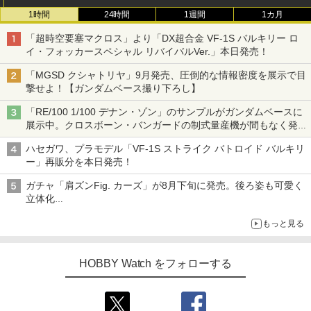
1時間
24時間
1週間
1カ月
「超時空要塞マクロス」より「DX超合金 VF-1S バルキリー ロ
イ・フォッカースペシャル リバイバルVer.」本日発売！
「MGSD クシャトリヤ」9月発売、圧倒的な情報密度を展示で目
撃せよ！【ガンダムベース撮り下ろし】
「RE/100 1/100 デナン・ゾン」のサンプルがガンダムベースに
展示中。クロスボーン・バンガードの制式量産機が間もなく発送
【ガンダムベース撮り下ろし】
ハセガワ、プラモデル「VF-1S ストライク バトロイド バルキリ
ー」再販分を本日発売！
ガチャ「肩ズンFig. カーズ」が8月下旬に発売。後ろ姿も可愛く
立体化
ライトニング・マックィーンやメーターなど4種がラインナップ
もっと見る
HOBBY Watch をフォローする