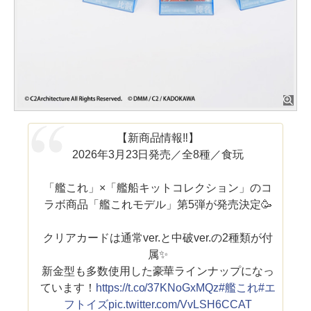
【新商品情報‼️】
2026年3月23日発売／全8種／食玩
「艦これ」×「艦船キットコレクション」のコ
ラボ商品「艦これモデル」第5弾が発売決定🥳
クリアカードは通常ver.と中破ver.の2種類が付
属✨
新金型も多数使用した豪華ラインナップになっ
ています！
https://t.co/37KNoGxMQz
#艦これ
#エ
フトイズ
pic.twitter.com/VvLSH6CCAT