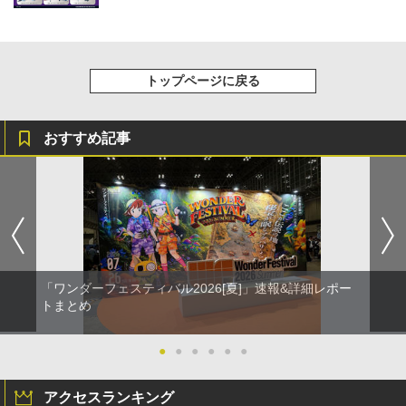
トップページに戻る
おすすめ記事
「ワンダーフェスティバル2026[夏]」速報&詳細レポー
トまとめ
●
●
●
●
●
●
アクセスランキング