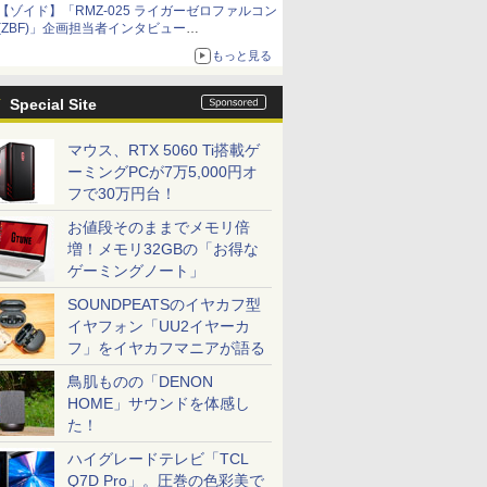
【ゾイド】「RMZ-025 ライガーゼロファルコン
(ZBF)」企画担当者インタビュー
ZBFから従来デザインまで再現可能なボリュー
もっと見る
ム満点のキット
Special Site
マウス、RTX 5060 Ti搭載ゲ
ーミングPCが7万5,000円オ
フで30万円台！
お値段そのままでメモリ倍
増！メモリ32GBの「お得な
ゲーミングノート」
SOUNDPEATSのイヤカフ型
イヤフォン「UU2イヤーカ
フ」をイヤカフマニアが語る
鳥肌ものの「DENON
HOME」サウンドを体感し
た！
ハイグレードテレビ「TCL
Q7D Pro」。圧巻の色彩美で