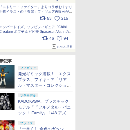
「ストリートファイター」よりコラボおくすり
手帳イラストの「春麗」フィギュア再販分が本
日出荷開始 pic.x.com/toUc1MHr41
53
215
エンバートイズ、ソフビフィギュア「Chibi
Creature ポプ子 & ピピ美 Spacesuit Ver.」の発
売中止を発表 pic.x.com/Ri45iFeYjn
46
94
もっと見る
新記事
フィギュア
発光ギミック搭載！ エクス
プラス、フィギュア「リア
ル・マスター・コレクション
ゼットン リニューアルVer.」
プラモデル
11月発売
KADOKAWA、プラスチック
モデル「『フルメタル・パニ
ック！ Family』 1/48 アズー
ル・レイヴン」の発売延期を
プライズ
発表
「一番くじ 金色のガッシ