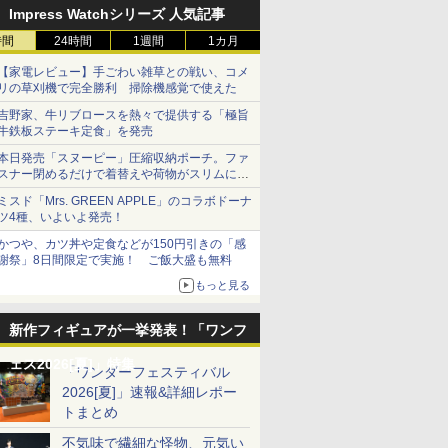
Impress Watchシリーズ 人気記事
時間
24時間
1週間
1カ月
【家電レビュー】手ごわい雑草との戦い、コメ
リの草刈機で完全勝利 掃除機感覚で使えた
吉野家、牛リブロースを熱々で提供する「極旨
牛鉄板ステーキ定食」を発売
本日発売「スヌーピー」圧縮収納ポーチ。ファ
スナー閉めるだけで着替えや荷物がスリムにま
とまる
ミスド「Mrs. GREEN APPLE」のコラボドーナ
ツ4種、いよいよ発売！
かつや、カツ丼や定食などが150円引きの「感
謝祭」8日間限定で実施！ ご飯大盛も無料
もっと見る
新作フィギュアが一挙発表！「ワンフ
ェス2026[夏]」特集
「ワンダーフェスティバル
2026[夏]」速報&詳細レポー
トまとめ
不気味で繊細な怪物、元気い