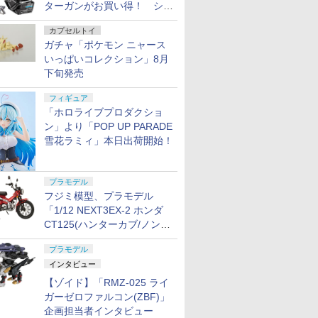
ターガンがお買い得！ シー
ルド付きセットや、2丁セッ
カプセルトイ
トが登場
ガチャ「ポケモン ニャース
いっぱいコレクション」8月
下旬発売
フィギュア
「ホロライブプロダクショ
ン」より「POP UP PARADE
雪花ラミィ」本日出荷開始！
プラモデル
フジミ模型、プラモデル
「1/12 NEXT3EX-2 ホンダ
CT125(ハンターカブ/ノンカ
ラー) 特別仕様(オプションパ
プラモデル
ーツ付き)」本日出荷開始！
インタビュー
【ゾイド】「RMZ-025 ライ
ガーゼロファルコン(ZBF)」
企画担当者インタビュー