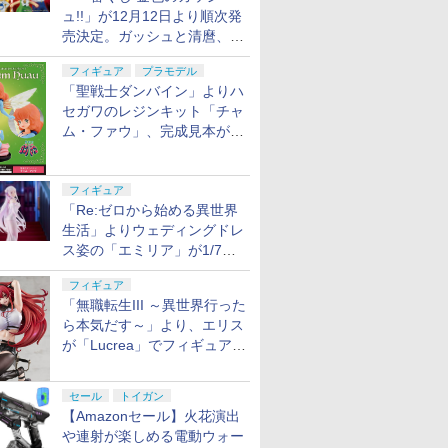
ュ!!」が12月12日より順次発
売決定。ガッシュと清麿、キ
ャンチョメとフォルゴレがフ
フィギュア
プラモデル
ィギュアで登場
「聖戦士ダンバイン」よりハ
セガワのレジンキット「チャ
ム・ファウ」、完成見本が公
開。9月3日頃発売予定
フィギュア
「Re:ゼロから始める異世界
生活」よりウェディングドレ
ス姿の「エミリア」が1/7ス
ケールでフィギュア化！
フィギュア
「無職転生III ～異世界行った
ら本気だす～」より、エリス
が「Lucrea」でフィギュア
化！
セール
トイガン
【Amazonセール】火花演出
や連射が楽しめる電動ウォー