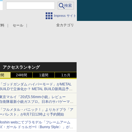
Impress サイト
全カテゴリ
材料
セール
アクセスランキング
時間
24時間
1週間
1カ月
「ゴッドガンダム ハイパーモード」がMETAL
BUILDで立体化か？ METAL BUILD新商品予告
が公開
東京マルイ「20式5.56mm小銃」レビュー
自衛隊最新小銃ガスブロ。日本のサバゲーマー
で本当によかった
「フルメタル・パニック！」よりカドプラ「ア
ーバレスト」が8月7日12時より予約開始
Joshin webにてプラモデル「フレームアーム
ズ・ガール ドゥルガーI〈Bunny Style〉」が予
約受付再開中！