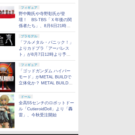
フィギュア
野中剛氏や寺野彰氏が登
壇！ BS-TBS「Ｘ年後の関
係者たち」、8月6日21時放
送分のテーマは「超合金」！
プラモデル
「フルメタル・パニック！」
よりカドプラ「アーバレス
ト」が8月7日12時より予約
開始
フィギュア
「ゴッドガンダム ハイパー
モード」がMETAL BUILDで
立体化か？ METAL BUILD新
商品予告が公開
ドール
全高55センチのロボットドー
ル「CutieroidDoll」より「轟
雷」、今秋受注開始