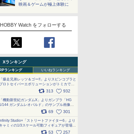
映画＆ゲームが極上体験に
HOBBY Watch をフォローする
Xランキング
RPランキング
いいねランキング
「爆走兄弟レッツ＆ゴー!!」よりスピンコブラと
プロトセイバーエボリューションがトミカで登
場 pic.x.com/9paC75M2iL
313
932
「機動新世紀ガンダムX」よりガンプラ「HG
1/144 ガンダムレオパルド」のサンプル画像が
公開！ 8月8日発売予定
69
301
pic.x.com/lTnGoAKCSY
Infinity Studio×「ストリートファイター6」より
キャミィの1/3スケール可動フィギュアが登場
pic.x.com/Eam6ArWJLs
53
257