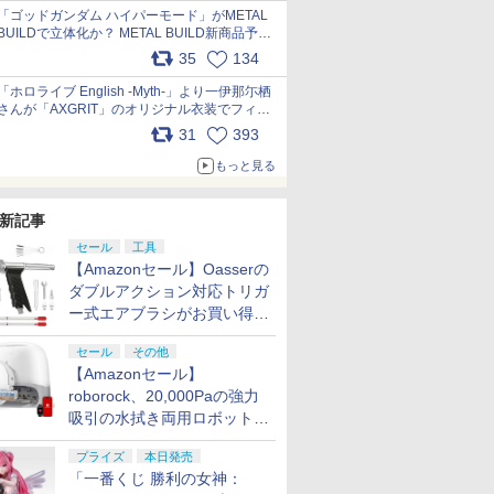
pic.x.com/nszPIDTpbg
「ゴッドガンダム ハイパーモード」がMETAL
BUILDで立体化か？ METAL BUILD新商品予告
が公開 pic.x.com/HIcLLIM3ar
35
134
「ホロライブ English -Myth-」より一伊那尓栖
さんが「AXGRIT」のオリジナル衣装でフィギ
ュア化 pic.x.com/YMGhdIAzNa
31
393
もっと見る
新記事
セール
工具
【Amazonセール】Oasserの
ダブルアクション対応トリガ
ー式エアブラシがお買い得価
格で登場！
セール
その他
【Amazonセール】
roborock、20,000Paの強力
吸引の水拭き両用ロボット掃
除機「Qrevo Curv 2 Flow」
プライズ
本日発売
がお買い得！
「一番くじ 勝利の女神：