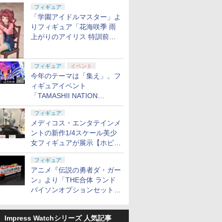
定
フィギュア
「学園アイドルマスター」よ
りフィギュア「花海咲季 雨
上がりのアイリス 特訓前
Ver.」が2027年4月に発売
フィギュア
イベント
今年のテーマは「集え」。フ
ィギュアイベント
「TAMASHII NATION
2026」が11月13日より開催
フィギュア
決定
メディコス・エンタテインメ
ントの新作1/4スケール美少
女フィギュアが展示【ホビー
メーカー合同展示会】
フィギュア
アニメ『伝説の勇者ダ・ガー
ン』より「THE合体 ランド
バイソンオプションセット」
が2027年5月に発売
Impress Watchシリーズ 人気記事