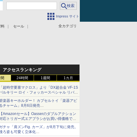
Impress サイト
全カテゴリ
材料
セール
アクセスランキング
時間
24時間
1週間
1カ月
「超時空要塞マクロス」より「DX超合金 VF-1S
バルキリー ロイ・フォッカースペシャル リバイ
バルVer.」本日発売！
管楽器キーホルダー！ カプセルトイ「楽器アピ
るチャーム」8月6日発売
チューバ、テナサクなど5種各3色
【Amazonセール】Oasserのダブルアクション
対応トリガー式エアブラシがお買い得価格で登
場！
ガチャ「肩ズンFig. カーズ」が8月下旬に発売。
後ろ姿も可愛く立体化
ライトニング・マックィーンやメーターなど4