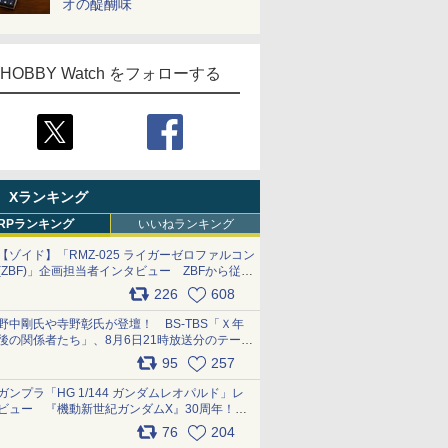
オの醍醐味
HOBBY Watch をフォローする
Xランキング
RPランキング
いいねランキング
【ゾイド】「RMZ-025 ライガーゼロファルコン
(ZBF)」企画担当者インタビュー ZBFから従来
デザインまで再現可能なボリューム満点のキッ
226
608
ト pic.x.com/6zOqQAQKkX
野中剛氏や寺野彰氏が登壇！ BS-TBS「Ｘ年
後の関係者たち」、8月6日21時放送分のテーマ
は「超合金」！ pic.x.com/uWyt1uyuFm
95
257
ガンプラ「HG 1/144 ガンダムレオパルド」レ
ビュー 『機動新世紀ガンダムX』30周年！イ
ンナーアームガトリングの変形機構まで再現し
76
204
最新フォーマットでキット化！