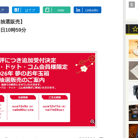
ェア
はてブ
note
LinkedIn
加抽選販売】
日10時59分