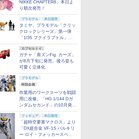
NIKKE CHAPTER8」本日よ
り順次発売！
プラモデル
本日発売
タミヤ、プラモデル「クリッ
クロックシリーズ」第一弾
「1/35 フクイラプトル」本
日発売！
カプセルトイ
ガチャ「肩ズンFig. カーズ」
が8月下旬に発売。後ろ姿も
可愛く立体化
プラモデル
特別企画
作業用のワークスーツを戦闘
用に改修。「HG 1/144 Dガ
ンダムセカンド」の10月発送
分が予約受付中【ガンダムベ
フィギュア
本日発売
ース撮り下ろし】
「超時空要塞マクロス」より
「DX超合金 VF-1S バルキリ
ー ロイ・フォッカースペシ