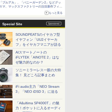
「ブルアカ」、「バニーガーデン2」などグッ
種がラインナップ
スマ、マックスファクトリーの注目新作フィギ
ュアが展示【ホビーメーカー合同展示会】
もっと見る
Special Site
SOUNDPEATSのイヤカフ型
イヤフォン「UU2イヤーカ
フ」をイヤカフマニアが語る
AIスマートノートの
iFLYTEK「AINOTE 2」はな
ぜ魅力的なのか？
ソニーミラーレス一眼の大特
集！ 見どころ記事まとめ
iFi audio主力「NEO Stream
3」「NEO iDSD 3」に迫る
「A&ultima SP4000T」の魅
力！ポケットに入るオーディ