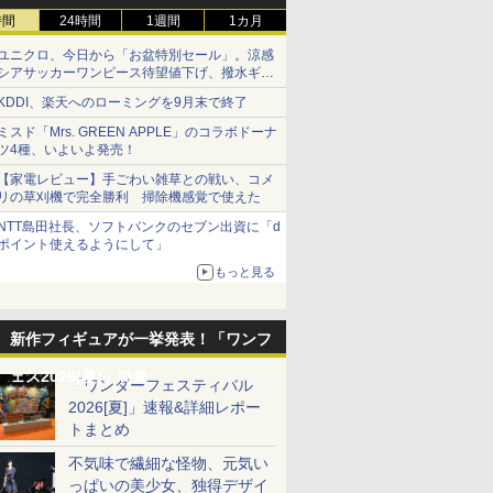
時間
24時間
1週間
1カ月
ユニクロ、今日から「お盆特別セール」。涼感
シアサッカーワンピース待望値下げ、撥水ギア
ショーツは1990円に
KDDI、楽天へのローミングを9月末で終了
ミスド「Mrs. GREEN APPLE」のコラボドーナ
ツ4種、いよいよ発売！
【家電レビュー】手ごわい雑草との戦い、コメ
リの草刈機で完全勝利 掃除機感覚で使えた
NTT島田社長、ソフトバンクのセブン出資に「d
ポイント使えるようにして」
もっと見る
新作フィギュアが一挙発表！「ワンフ
ェス2026[夏]」特集
「ワンダーフェスティバル
2026[夏]」速報&詳細レポー
トまとめ
不気味で繊細な怪物、元気い
っぱいの美少女、独得デザイ