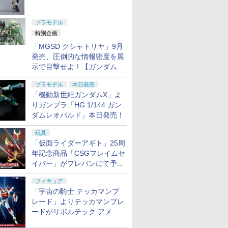
ャル リバイバルVer.」本日発
売！
プラモデル
特別企画
「MGSD クシャトリヤ」9月
発売、圧倒的な情報密度を展
示で目撃せよ！【ガンダムベ
ース撮り下ろし】
プラモデル
本日発売
「機動新世紀ガンダムX」よ
りガンプラ「HG 1/144 ガン
ダムレオパルド」本日発売！
玩具
「仮面ライダーアギト」25周
年記念商品「CSGフレイムセ
イバー」がプレバンにて予約
開始
フィギュア
「宇宙の騎士 テッカマンブ
レード」よりテッカマンブレ
ードがリボルテック アメイ
ジング・ヤマグチで商品化決